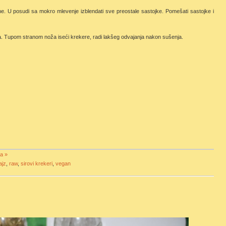
ne. U posudi sa mokro mlevenje izblendati sve preostale sastojke. Pomešati sastojke i
. Tupom stranom noža iseći krekere, radi lakšeg odvajanja nakon sušenja.
a »
ajz
,
raw
,
sirovi krekeri
,
vegan