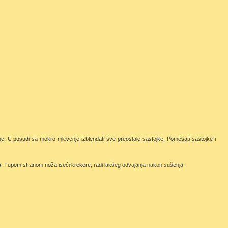
ne. U posudi sa mokro mlevenje izblendati sve preostale sastojke. Pomešati sastojke i
. Tupom stranom noža iseći krekere, radi lakšeg odvajanja nakon sušenja.