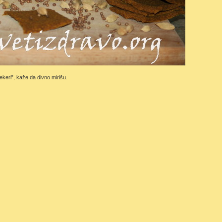
keri”, kaže da divno mirišu.