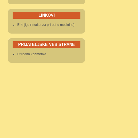
LINKOVI
E-knjige (Institut za prirodnu medicinu)
PRIJATELJSKE VEB STRANE
Prirodna kozmetika