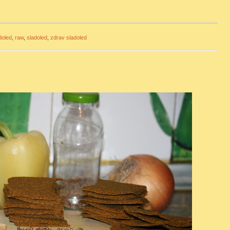
doled
,
raw
,
sladoled
,
zdrav sladoled