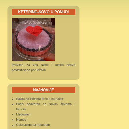
KETERING-NOVO U PONUDI
Pravimo za vas slane i slatke sirove
poslastice po porudžbini.
NAJNOVIJE
Salata od leblebije ili no tuna salad
Posni podvarak sa suvim šljivama i
tofuom
Medenjaci
Humus
Čokoladice sa kokosom