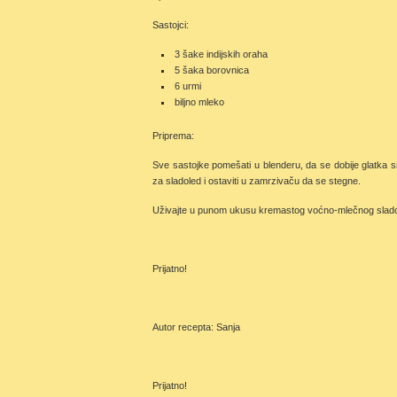
Sastojci:
3 šake indijskih oraha
5 šaka borovnica
6 urmi
biljno mleko
Priprema:
Sve sastojke pomešati u blenderu, da se dobije glatka s
za sladoled i ostaviti u zamrzivaču da se stegne.
Uživajte u punom ukusu kremastog voćno-mlečnog slado
Prijatno!
Autor recepta: Sanja
Prijatno!