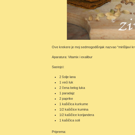
Ove krekere je moj sedmogodišnjak nazvao “mirišljavi kre
Aparatura: Vitamix i exalibur
Sastojci:
2 šolje lana
1 veći luk
2 čena belog luka
1 paradajz
2 paprike
1 kašičica kurkume
1/2 kašičice kumina
1/2 kašičice korijandera
1 kašičica soli
Priprema: