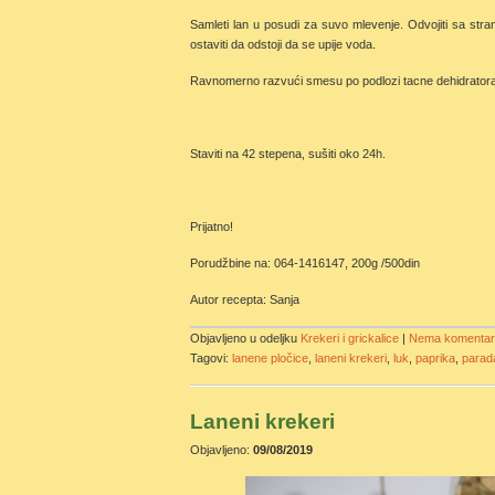
Samleti lan u posudi za suvo mlevenje. Odvojiti sa stra
ostaviti da odstoji da se upije voda.
Ravnomerno razvući smesu po podlozi tacne dehidratora
Staviti na 42 stepena, sušiti oko 24h.
Prijatno!
Porudžbine na: 064-1416147, 200g /500din
Autor recepta: Sanja
Objavljeno u odeljku
Krekeri i grickalice
|
Nema komentar
Tagovi:
lanene pločice
,
laneni krekeri
,
luk
,
paprika
,
parad
Laneni krekeri
Objavljeno:
09/08/2019