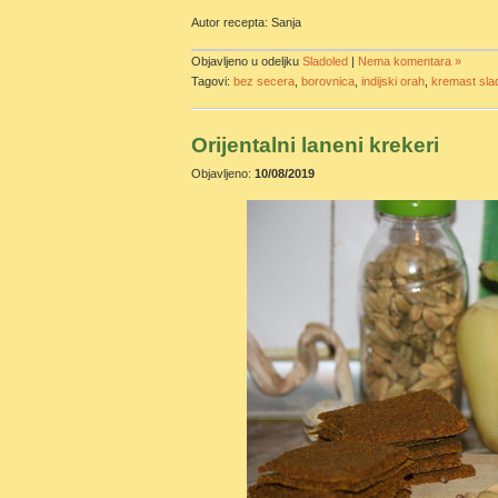
Autor recepta: Sanja
Objavljeno u odeljku
Sladoled
|
Nema komentara »
Tagovi:
bez secera
,
borovnica
,
indijski orah
,
kremast sla
Orijentalni laneni krekeri
Objavljeno:
10/08/2019