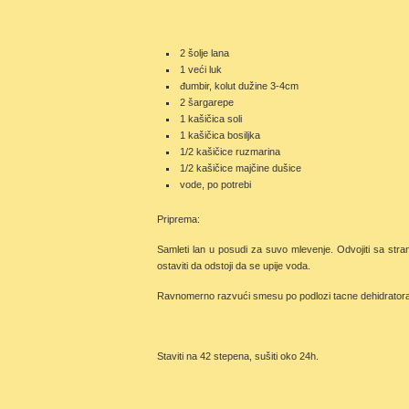
2 šolje lana
1 veći luk
đumbir, kolut dužine 3-4cm
2 šargarepe
1 kašičica soli
1 kašičica bosiljka
1/2 kašičice ruzmarina
1/2 kašičice majčine dušice
vode, po potrebi
Priprema:
Samleti lan u posudi za suvo mlevenje. Odvojiti sa stra
ostaviti da odstoji da se upije voda.
Ravnomerno razvući smesu po podlozi tacne dehidratora
Staviti na 42 stepena, sušiti oko 24h.