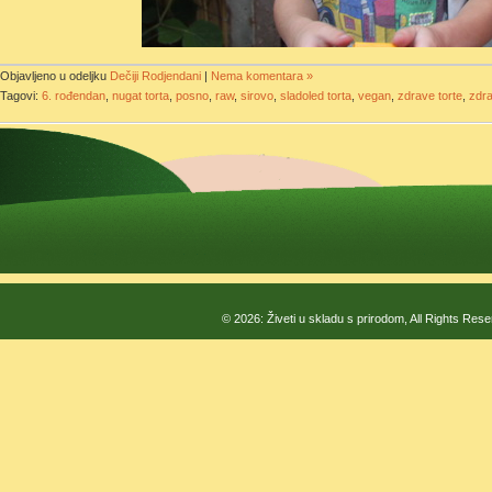
Objavljeno u odeljku
Dečiji Rodjendani
|
Nema komentara »
Tagovi:
6. rođendan
,
nugat torta
,
posno
,
raw
,
sirovo
,
sladoled torta
,
vegan
,
zdrave torte
,
zdra
© 2026: Živeti u skladu s prirodom, All Rights Res