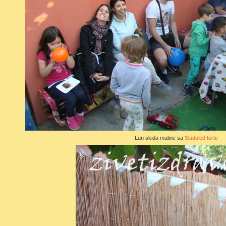
Lun skida maline sa
Sladoled torte