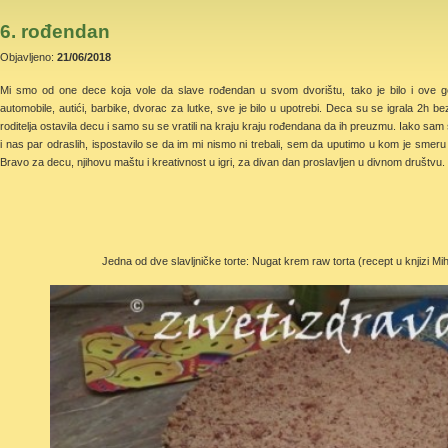
6. rođendan
Objavljeno:
21/06/2018
Mi smo od one dece koja vole da slave rođendan u svom dvorištu, tako je bilo i ove g
automobile, autići, barbike, dvorac za lutke, sve je bilo u upotrebi. Deca su se igrala 2h
roditelja ostavila decu i samo su se vratili na kraju kraju rođendana da ih preuzmu. Iako sam 
i nas par odraslih, ispostavilo se da im mi nismo ni trebali, sem da uputimo u kom je smeru 
Bravo za decu, njihovu maštu i kreativnost u igri, za divan dan proslavljen u divnom društvu.
Jedna od dve slavljničke torte: Nugat krem raw torta (recept u knjizi Mi