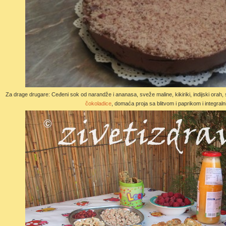
Za drage drugare: Ceđeni sok od narandže i ananasa, sveže maline, kikiriki, indijski or
čokoladice
, domaća proja sa blitvom i paprikom i integralni