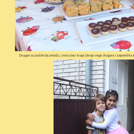
Drugari su počeli da pristižu, sreća bez kraja (dvoje vege drugara i zajednička lj