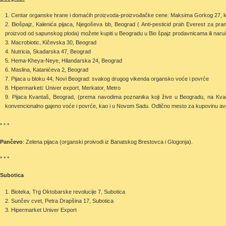
Centar organske hrane i domaćih proizvoda-proizvođačke cene: Maksima Gorkog 27, ko
Biošpajz, Kalenića pijaca, Njegoševa bb, Beograd ( Anti-pesticid prah Everest za pra
proizvod od sapunskog ploda) možete kupiti u Beogradu u Bio špajz prodavnicama ili naruči
Macrobiotic, Kičevska 30, Beograd
Nutricia, Skadarska 47, Beograd
Hema-Kheya-Neye, Hilandarska 24, Beograd
Maslina, Katanićeva 2, Beograd
Pijaca u bloku 44, Novi Beograd: svakog drugog vikenda organsko voće i povrće
Hipermarketi: Univer export, Merkator, Metro
Pijaca Kvantaš, Beograd, (prema navodima poznanika koji žive u Beogradu, na Kv
konvencionalno gajeno voće i povrće, kao i u Novom Sadu. Odlično mesto za kupovinu av
* * *
Pančevo
: Zelena pijaca (organski proivodi iz Banatskog Brestovca i Glogonja).
* * *
Subotica
Bioteka, Trg Oktobarske revolucije 7, Subotica
Sunčev cvet, Petra Drapšina 17, Subotica
Hipermarket Univer Export