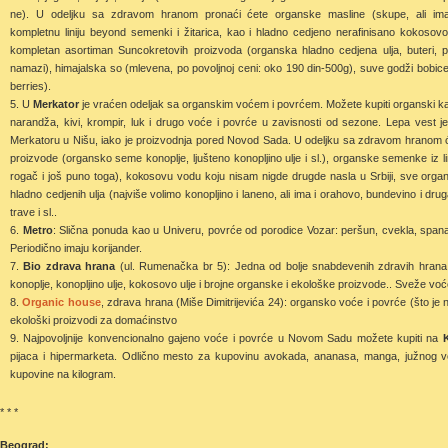
ne). U odeljku sa zdravom hranom pronaći ćete organske masline (skupe, ali ima
kompletnu liniju beyond semenki i žitarica, kao i hladno cedjeno nerafinisano kokosovo 
kompletan asortiman Suncokretovih proizvoda (organska hladno cedjena ulja, buteri, p
namazi), himajalska so (mlevena, po povoljnoj ceni: oko 190 din-500g), suve godži bobice 
berries).
U
Merkator
je vraćen odeljak sa organskim voćem i povrćem. Možete kupiti organski kar
narandža, kivi, krompir, luk i drugo voće i povrće u zavisnosti od sezone. Lepa vest 
Merkatoru u Nišu, iako je proizvodnja pored Novod Sada. U odeljku sa zdravom hranom će
proizvode (organsko seme konoplje, ljušteno konopljino ulje i sl.), organske semenke iz li
rogač i još puno toga), kokosovu vodu koju nisam nigde drugde nasla u Srbiji, sve org
hladno cedjenih ulja (najviše volimo konopljino i laneno, ali ima i orahovo, bundevino i
trave i sl..
Metro
: Slična ponuda kao u Univeru, povrće od porodice Vozar: peršun, cvekla, spanać
Periodično imaju korijander.
Bio zdrava hrana
(ul. Rumenačka br 5): Jedna od bolje snabdevenih zdravih hrana.
konoplje, konopljino ulje, kokosovo ulje i brojne organske i ekološke proizvode.. Sveže voć
Organic house
, zdrava hrana (Miše Dimitrijevića 24): organsko voće i povrće (što 
ekološki proizvodi za domaćinstvo
Najpovoljnije konvencionalno gajeno voće i povrće u Novom Sadu možete kupiti na
pijaca i hipermarketa. Odlično mesto za kupovinu avokada, ananasa, manga, južnog voća
kupovine na kilogram.
* * *
Beograd: