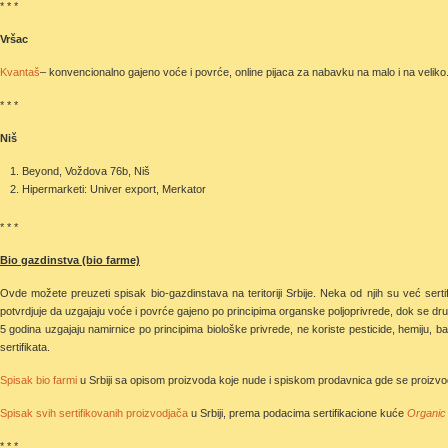
* * *
Vršac
Kvantaš
– konvencionalno gajeno voće i povrće, online pijaca za nabavku na malo i na veliko
* * *
Niš
Beyond, Voždova 76b, Niš
Hipermarketi: Univer export, Merkator
* * *
Bio gazdinstva (bio farme)
Ovde možete preuzeti spisak bio-gazdinstava na teritoriji Srbije. Neka od njih su već sert
potvrdjuje da uzgajaju voće i povrće gajeno po principima organske poljoprivrede, dok se dru
5 godina uzgajaju namirnice po principima biološke privrede, ne koriste pesticide, hemiju, b
sertifikata.
Spisak bio farmi
u Srbiji sa opisom proizvoda koje nude i spiskom prodavnica gde se proizvod
Spisak svih sertifikovanih proizvodjača
u Srbiji, prema podacima sertifikacione kuće
Organic
* * *