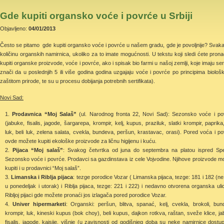
Gde kupiti organsko voće i povrće u Srbiji
Objavljeno:
04/01/2013
Često se pitamo gde kupiti organsko voće i povrće u našem gradu, gde je povoljnije? Svakako j
količinu organskih namirnica, ukoliko za to imate mogućnosti. U tekstu koji sledi ćete pron
kupiti organske proizvode, voće i povrće, ako i spisak bio farmi u našoj zemlji, koje imaju sert
znači da u poslednjih 5 ili više godina godina uzgajaju voće i povrće po principima biološ
zaštitom prirode, te su u procesu dobijanja potrebnih sertifikata).
Novi Sad:
Prodavnica “Moj Salaš”
(ul. Narodnog fronta 22, Novi Sad): Sezonsko voće i po
(jabuke, fisalis, jagode, šargarepa, krompir, kelj, kupus, praziluk, slatki krompir, paprika
luk, beli luk, zelena salata, cvekla, bundeva, peršun, krastavac, orasi). Pored voća i po
ovde možete kupiti ekološke proizvode za ličnu higijenu i kuću.
Pijaca “Moj salaš”
: Svakog četvrtka od juna do septembra na platou ispred Sp
Sezonsko voće i povrće. Prodavci sa gazdinstava iz cele Vojvodine. Njihove proizvode m
kupiti i u prodavnici “Moj salaš”.
Limanska i Riblja pijaca
: tezge porodice Vozar ( Limanska pijaca, tezge: 181 i 182 (ne
u ponedeljak i utorak) i Riblja pijaca, tezge: 221 i 222) i nedavno otvorena organska uli
Ribljoj pijaci gde možete pronaći jos izlagača pored porodice Vozar.
Univer hipermarketi
: Organski: peršun, blitva, spanać, kelj, cvekla, brokoli, bun
krompir, luk, kineski kupus (bok choy), beli kupus, dajkon rotkva, raštan, sveže klice, ja
fisalis, jagode, kajsije, višnje (u zavisnosti od godišnjeg doba su neke namirnice dostupn