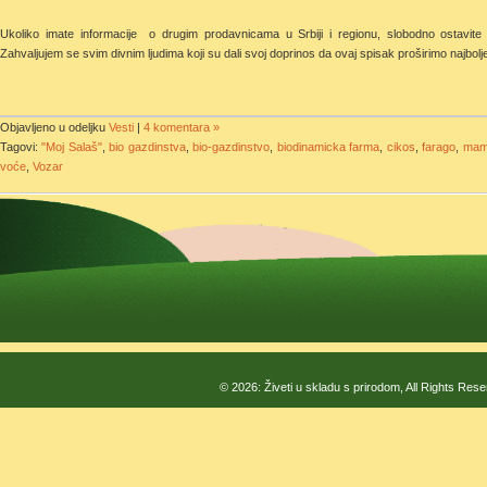
Ukoliko imate informacije o drugim prodavnicama u Srbiji i regionu, slobodno ostavite
Zahvaljujem se svim divnim ljudima koji su dali svoj doprinos da ovaj spisak proširimo naj
Objavljeno u odeljku
Vesti
|
4 komentara »
Tagovi:
"Moj Salaš"
,
bio gazdinstva
,
bio-gazdinstvo
,
biodinamicka farma
,
cikos
,
farago
,
mam
voće
,
Vozar
© 2026: Živeti u skladu s prirodom, All Rights Res