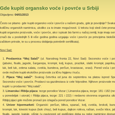
Gde kupiti organsko voće i povrće u Srbiji
Objavljeno:
04/01/2013
Često se pitamo gde kupiti organsko voće i povrće u našem gradu, gde je povoljnije? Svakako j
količinu organskih namirnica, ukoliko za to imate mogućnosti. U tekstu koji sledi ćete pron
kupiti organske proizvode, voće i povrće, ako i spisak bio farmi u našoj zemlji, koje imaju sert
znači da u poslednjih 5 ili više godina godina uzgajaju voće i povrće po principima biološ
zaštitom prirode, te su u procesu dobijanja potrebnih sertifikata).
Novi Sad:
Prodavnica “Moj Salaš”
(ul. Narodnog fronta 22, Novi Sad): Sezonsko voće i po
(jabuke, fisalis, jagode, šargarepa, krompir, kelj, kupus, praziluk, slatki krompir, paprika
luk, beli luk, zelena salata, cvekla, bundeva, peršun, krastavac, orasi). Pored voća i po
ovde možete kupiti ekološke proizvode za ličnu higijenu i kuću.
Pijaca “Moj salaš”
: Svakog četvrtka od juna do septembra na platou ispred Sp
Sezonsko voće i povrće. Prodavci sa gazdinstava iz cele Vojvodine. Njihove proizvode m
kupiti i u prodavnici “Moj salaš”.
Limanska i Riblja pijaca
: tezge porodice Vozar ( Limanska pijaca, tezge: 181 i 182 (ne
u ponedeljak i utorak) i Riblja pijaca, tezge: 221 i 222) i nedavno otvorena organska uli
Ribljoj pijaci gde možete pronaći jos izlagača pored porodice Vozar.
Univer hipermarketi
: Organski: peršun, blitva, spanać, kelj, cvekla, brokoli, bun
krompir, luk, kineski kupus (bok choy), beli kupus, dajkon rotkva, raštan, sveže klice, ja
fisalis, jagode, kajsije, višnje (u zavisnosti od godišnjeg doba su neke namirnice dostupn