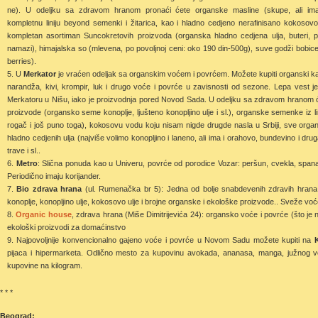
ne). U odeljku sa zdravom hranom pronaći ćete organske masline (skupe, ali ima
kompletnu liniju beyond semenki i žitarica, kao i hladno cedjeno nerafinisano kokosovo 
kompletan asortiman Suncokretovih proizvoda (organska hladno cedjena ulja, buteri, p
namazi), himajalska so (mlevena, po povoljnoj ceni: oko 190 din-500g), suve godži bobice 
berries).
U
Merkator
je vraćen odeljak sa organskim voćem i povrćem. Možete kupiti organski kar
narandža, kivi, krompir, luk i drugo voće i povrće u zavisnosti od sezone. Lepa vest 
Merkatoru u Nišu, iako je proizvodnja pored Novod Sada. U odeljku sa zdravom hranom će
proizvode (organsko seme konoplje, ljušteno konopljino ulje i sl.), organske semenke iz li
rogač i još puno toga), kokosovu vodu koju nisam nigde drugde nasla u Srbiji, sve org
hladno cedjenih ulja (najviše volimo konopljino i laneno, ali ima i orahovo, bundevino i
trave i sl..
Metro
: Slična ponuda kao u Univeru, povrće od porodice Vozar: peršun, cvekla, spanać
Periodično imaju korijander.
Bio zdrava hrana
(ul. Rumenačka br 5): Jedna od bolje snabdevenih zdravih hrana.
konoplje, konopljino ulje, kokosovo ulje i brojne organske i ekološke proizvode.. Sveže voć
Organic house
, zdrava hrana (Miše Dimitrijevića 24): organsko voće i povrće (što 
ekološki proizvodi za domaćinstvo
Najpovoljnije konvencionalno gajeno voće i povrće u Novom Sadu možete kupiti na
pijaca i hipermarketa. Odlično mesto za kupovinu avokada, ananasa, manga, južnog voća
kupovine na kilogram.
* * *
Beograd: