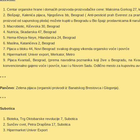
Centar organske hrane i domaćih proizvoda-proizvođačke cene: Maksima Gorkog 27, ko
Biošpajz, Kalenića pijaca, Njegoševa bb, Beograd ( Anti-pesticid prah Everest za pra
proizvod od sapunskog ploda) možete kupiti u Beogradu u Bio špajz prodavnicama ili naruči
Macrobiotic, Kičevska 30, Beograd
Nutricia, Skadarska 47, Beograd
Hema-Kheya-Neye, Hilandarska 24, Beograd
Maslina, Katanićeva 2, Beograd
Pijaca u bloku 44, Novi Beograd: svakog drugog vikenda organsko voće i povrće
Hipermarketi: Univer export, Merkator, Metro
Pijaca Kvantaš, Beograd, (prema navodima poznanika koji žive u Beogradu, na Kv
konvencionalno gajeno voće i povrće, kao i u Novom Sadu. Odlično mesto za kupovinu av
* * *
Pančevo
: Zelena pijaca (organski proivodi iz Banatskog Brestovca i Glogonja).
* * *
Subotica
Bioteka, Trg Oktobarske revolucije 7, Subotica
Sunčev cvet, Petra Drapšina 17, Subotica
Hipermarket Univer Export