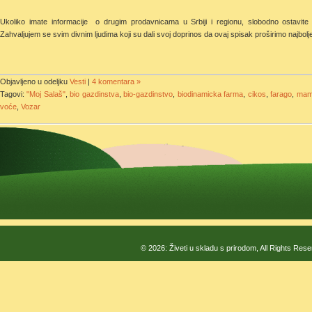
Ukoliko imate informacije o drugim prodavnicama u Srbiji i regionu, slobodno ostavite
Zahvaljujem se svim divnim ljudima koji su dali svoj doprinos da ovaj spisak proširimo naj
Objavljeno u odeljku
Vesti
|
4 komentara »
Tagovi:
"Moj Salaš"
,
bio gazdinstva
,
bio-gazdinstvo
,
biodinamicka farma
,
cikos
,
farago
,
mam
voće
,
Vozar
© 2026: Živeti u skladu s prirodom, All Rights Res