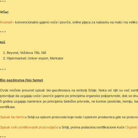
* * *
Vršac
Kvantaš
– konvencionalno gajeno voće i povrće, online pijaca za nabavku na malo i na veliko
* * *
Niš
Beyond, Voždova 76b, Niš
Hipermarketi: Univer export, Merkator
* * *
Bio gazdinstva (bio farme)
Ovde možete preuzeti spisak bio-gazdinstava na teritoriji Srbije. Neka od njih su već sert
potvrdjuje da uzgajaju voće i povrće gajeno po principima organske poljoprivrede, dok se dru
5 godina uzgajaju namirnice po principima biološke privrede, ne koriste pesticide, hemiju, b
sertifikata.
Spisak bio farmi
u Srbiji sa opisom proizvoda koje nude i spiskom prodavnica gde se proizvod
Spisak svih sertifikovanih proizvodjača
u Srbiji, prema podacima sertifikacione kuće
Organic
* * *