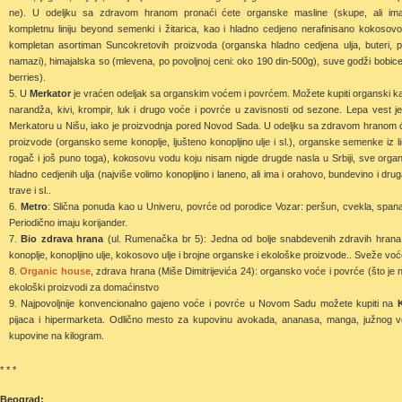
ne). U odeljku sa zdravom hranom pronaći ćete organske masline (skupe, ali ima
kompletnu liniju beyond semenki i žitarica, kao i hladno cedjeno nerafinisano kokosovo 
kompletan asortiman Suncokretovih proizvoda (organska hladno cedjena ulja, buteri, p
namazi), himajalska so (mlevena, po povoljnoj ceni: oko 190 din-500g), suve godži bobice 
berries).
U
Merkator
je vraćen odeljak sa organskim voćem i povrćem. Možete kupiti organski kar
narandža, kivi, krompir, luk i drugo voće i povrće u zavisnosti od sezone. Lepa vest 
Merkatoru u Nišu, iako je proizvodnja pored Novod Sada. U odeljku sa zdravom hranom će
proizvode (organsko seme konoplje, ljušteno konopljino ulje i sl.), organske semenke iz li
rogač i još puno toga), kokosovu vodu koju nisam nigde drugde nasla u Srbiji, sve org
hladno cedjenih ulja (najviše volimo konopljino i laneno, ali ima i orahovo, bundevino i
trave i sl..
Metro
: Slična ponuda kao u Univeru, povrće od porodice Vozar: peršun, cvekla, spanać
Periodično imaju korijander.
Bio zdrava hrana
(ul. Rumenačka br 5): Jedna od bolje snabdevenih zdravih hrana.
konoplje, konopljino ulje, kokosovo ulje i brojne organske i ekološke proizvode.. Sveže voć
Organic house
, zdrava hrana (Miše Dimitrijevića 24): organsko voće i povrće (što 
ekološki proizvodi za domaćinstvo
Najpovoljnije konvencionalno gajeno voće i povrće u Novom Sadu možete kupiti na
pijaca i hipermarketa. Odlično mesto za kupovinu avokada, ananasa, manga, južnog voća
kupovine na kilogram.
* * *
Beograd: