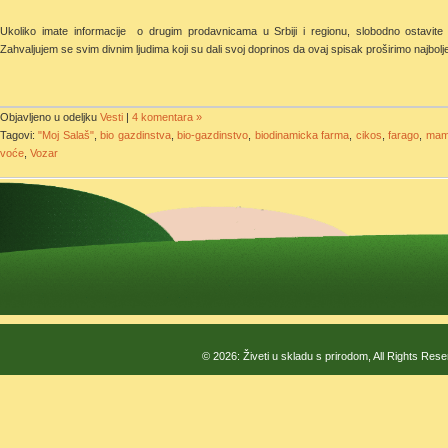
Ukoliko imate informacije o drugim prodavnicama u Srbiji i regionu, slobodno ostavite
Zahvaljujem se svim divnim ljudima koji su dali svoj doprinos da ovaj spisak proširimo naj
Objavljeno u odeljku
Vesti
|
4 komentara »
Tagovi:
"Moj Salaš"
,
bio gazdinstva
,
bio-gazdinstvo
,
biodinamicka farma
,
cikos
,
farago
,
mam
voće
,
Vozar
© 2026: Živeti u skladu s prirodom, All Rights Res