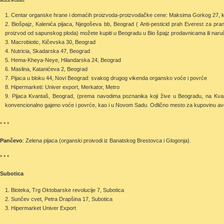
Centar organske hrane i domaćih proizvoda-proizvođačke cene: Maksima Gorkog 27, ko
Biošpajz, Kalenića pijaca, Njegoševa bb, Beograd ( Anti-pesticid prah Everest za pra
proizvod od sapunskog ploda) možete kupiti u Beogradu u Bio špajz prodavnicama ili naruči
Macrobiotic, Kičevska 30, Beograd
Nutricia, Skadarska 47, Beograd
Hema-Kheya-Neye, Hilandarska 24, Beograd
Maslina, Katanićeva 2, Beograd
Pijaca u bloku 44, Novi Beograd: svakog drugog vikenda organsko voće i povrće
Hipermarketi: Univer export, Merkator, Metro
Pijaca Kvantaš, Beograd, (prema navodima poznanika koji žive u Beogradu, na Kv
konvencionalno gajeno voće i povrće, kao i u Novom Sadu. Odlično mesto za kupovinu av
* * *
Pančevo
: Zelena pijaca (organski proivodi iz Banatskog Brestovca i Glogonja).
* * *
Subotica
Bioteka, Trg Oktobarske revolucije 7, Subotica
Sunčev cvet, Petra Drapšina 17, Subotica
Hipermarket Univer Export