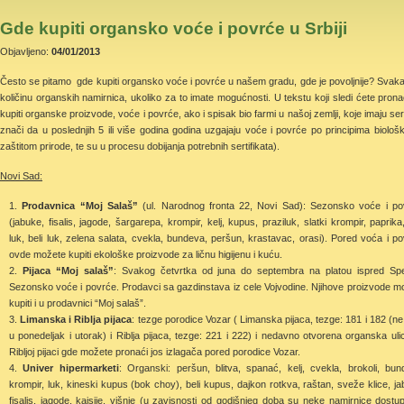
Gde kupiti organsko voće i povrće u Srbiji
Objavljeno:
04/01/2013
Često se pitamo gde kupiti organsko voće i povrće u našem gradu, gde je povoljnije? Svakako j
količinu organskih namirnica, ukoliko za to imate mogućnosti. U tekstu koji sledi ćete pron
kupiti organske proizvode, voće i povrće, ako i spisak bio farmi u našoj zemlji, koje imaju sert
znači da u poslednjih 5 ili više godina godina uzgajaju voće i povrće po principima biološ
zaštitom prirode, te su u procesu dobijanja potrebnih sertifikata).
Novi Sad:
Prodavnica “Moj Salaš”
(ul. Narodnog fronta 22, Novi Sad): Sezonsko voće i po
(jabuke, fisalis, jagode, šargarepa, krompir, kelj, kupus, praziluk, slatki krompir, paprika
luk, beli luk, zelena salata, cvekla, bundeva, peršun, krastavac, orasi). Pored voća i po
ovde možete kupiti ekološke proizvode za ličnu higijenu i kuću.
Pijaca “Moj salaš”
: Svakog četvrtka od juna do septembra na platou ispred Sp
Sezonsko voće i povrće. Prodavci sa gazdinstava iz cele Vojvodine. Njihove proizvode m
kupiti i u prodavnici “Moj salaš”.
Limanska i Riblja pijaca
: tezge porodice Vozar ( Limanska pijaca, tezge: 181 i 182 (ne
u ponedeljak i utorak) i Riblja pijaca, tezge: 221 i 222) i nedavno otvorena organska uli
Ribljoj pijaci gde možete pronaći jos izlagača pored porodice Vozar.
Univer hipermarketi
: Organski: peršun, blitva, spanać, kelj, cvekla, brokoli, bun
krompir, luk, kineski kupus (bok choy), beli kupus, dajkon rotkva, raštan, sveže klice, ja
fisalis, jagode, kajsije, višnje (u zavisnosti od godišnjeg doba su neke namirnice dostupn