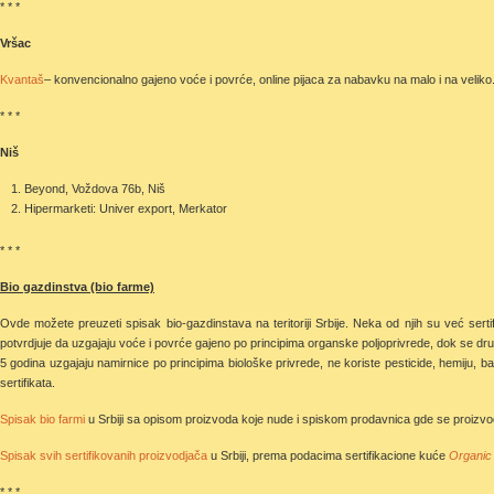
* * *
Vršac
Kvantaš
– konvencionalno gajeno voće i povrće, online pijaca za nabavku na malo i na veliko
* * *
Niš
Beyond, Voždova 76b, Niš
Hipermarketi: Univer export, Merkator
* * *
Bio gazdinstva (bio farme)
Ovde možete preuzeti spisak bio-gazdinstava na teritoriji Srbije. Neka od njih su već sert
potvrdjuje da uzgajaju voće i povrće gajeno po principima organske poljoprivrede, dok se dru
5 godina uzgajaju namirnice po principima biološke privrede, ne koriste pesticide, hemiju, b
sertifikata.
Spisak bio farmi
u Srbiji sa opisom proizvoda koje nude i spiskom prodavnica gde se proizvod
Spisak svih sertifikovanih proizvodjača
u Srbiji, prema podacima sertifikacione kuće
Organic
* * *