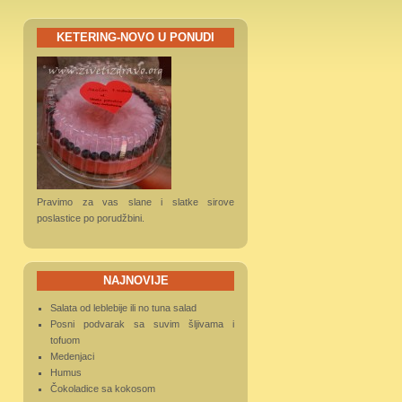
KETERING-NOVO U PONUDI
Pravimo za vas slane i slatke sirove
poslastice po porudžbini.
NAJNOVIJE
Salata od leblebije ili no tuna salad
Posni podvarak sa suvim šljivama i
tofuom
Medenjaci
Humus
Čokoladice sa kokosom