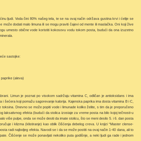
ećinu ljudi. Voda čini 80% našeg tela, te se na ovaj način održava gustina krvi i ćelije se
e može dodati malo limuna ili se mogu praviti čajevi od mente ili maslačka. Oni koji žive
ogu umesto obične vode koristiti kokosovu vodu tokom posta, budući da ona izuzetno
 minerala.
deće sastojke:
 paprike (aleva)
abrani. Limun je poznat po visokom sadržaju vitamina C, odličan je antioksidans i ima
la i šećera koji pomažu sagorevanje kalorija. Kajenska paprika ima dosta vitamina B i C,
e toksina. Dnevno se može popiti vode i limunade koliko želite, s tim da je preporučeno
g laksativnog efekta (budući da stolica izostaje za vreme posta na bilo kojoj tečnosti-u
o više pulpe, onda se može desiti da imate stolicu, što se meni desilo 5. i 6. dan posta
čuje i klizma (klistiranje) kao oblik čišćenja debelog creva. U knjizi “Master clense-
a radi najboljeg efekta. Navodi se i da se može postiti na ovaj način 1-40 dana, ali to
pate. Čišćenje se može ponavljati nekoliko puta godišnje, a neki ljudi ga rade i jednom