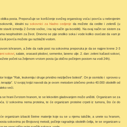
ih oblika posta. Preporučuje se korišćenje svežeg organskog voća i povrća u nebrojenim
sokovnik, idealni su
sokovnici za hladno cedjenje
da možete da cedite i zeleniš (u
te staviti izmedju 2 čvrste voćke, i na taj način ga isceiditi). Na ovaj način se sistem za
rijama neophodnim za život. Dnevno se pije onoliko soka i vode koliko osećate da vam je
a ili povrća možete ga razblažiti vodom.
rovom ishranom, a žele da rade post na sokovima preporuka je da se najpre krene 2-3
jeni sokovi
, salate, orasasti plodovi, semenke, laneno ulje. 2. dan: zeleni kašasti sokovi,
ožete početi sa željenom vrstom posta (ja obično počinjem postom na vodi 24h).
or knjige ”Rak, leukemija i druge prividno neizlječive bolesti”. On je osmislio i sproveo u
 terapija”. U svojoj knjizi navodi da je ovom metodom izlečeno preko 40.000 obolelih od
aleko veći.
ja se hrani čvrstom hranom, te se lekovitim gladovanjem može uništiti. Organizam se za
ća. U sokovima nema proteina, te će organizam proteine crpeti iz tumora, što će do
 će organizam izbaciti štetne materije koje su se u njemu taložile, a unete su hranom,
 posta sokovima po Brojsovoj metodi, počinje ragradnja obolelih ćelija, te se organizam u
 se ne unosi ništa osim svežih sokova, vode.