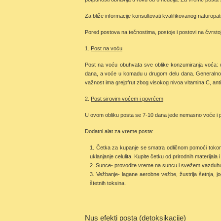
Za bliže informacije konsultovati kvalifikovanog naturopatu
Pored postova na tečnostima, postoje i postovi na čvrstoj
1.
Post na voću
Post na voću obuhvata sve oblike konzumiranja voća: u
dana, a voće u komadu u drugom delu dana. Generalno se
važnost ima grejpfrut zbog visokog nivoa vitamina C, antio
2.
Post sirovim voćem i povrćem
U ovom obliku posta se 7-10 dana jede nemasno voće i povr
Dodatni alat za vreme posta:
Četka za kupanje se smatra odličnom pomoći tokom d
uklanjanje celulita. Kupite četku od prirodnih materijal
Sunce- provodite vreme na suncu i svežem vazduhu
Vežbanje- lagane aerobne vežbe, žustrija šetnja, jo
štetnih toksina.
Nus efekti posta (detoksikacije)