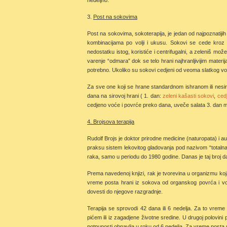
nedeljno.
3.
Post na sokovima
Post na sokovima, sokoterapija, je jedan od najpoznatij
kombinacijama po volji i ukusu. Sokovi se cede kroz 
nedostatku istog, koristiće i centrifugalni, a zeleniš može
varenje “odmara” dok se telo hrani najhranljivijim mate
potrebno. Ukoliko su sokovi cedjeni od veoma slatkog voć
Za sve one koji se hrane standardnom ishranom ili nesi
dana na sirovoj hrani ( 1. dan:
zeleni kašasti sokovi
,
ced
cedjeno voće i povrće preko dana, uveče salata 3. dan m
4. Brojsova terapija
Rudolf Brojs je doktor prirodne medicine (naturopata) i aut
praksu sistem lekovitog gladovanja pod nazivom “totalna
raka, samo u periodu do 1980 godine. Danas je taj broj d
Prema navedenoj knjizi, rak je tvorevina u organizmu ko
vreme posta hrani iz sokova od organskog povrća i vo
dovesti do njegove razgradnje.
Terapija se sprovodi 42 dana ili 6 nedelja. Za to vreme
pićem ili iz zagadjene životne sredine. U drugoj polovini
potpunosti obnavlja u roku od 6 nedelja. Za vreme posta