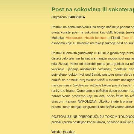
Post na sokovima ili sokotera
Objavljeno:
04/03/2014
Postovi na sokovima/vodi ili na druge načine je poznat 
sveta koriste post na sokovima kao oblik lečenja (nek
Meksiku,
Hippocrates Health Institute
u Floridi,
Tree of 
osobama koje su bolovale od raka je takodje post na so
Postovi ili lekovita gladovanja (u Rusiji je gladovanje pri
čisteći celo telo i na taj način smanjuju mogućnost nast
stila života). Neke od dobrobiti posta jesu gubitak na tež
vraćanje i jačanje mladalačke vitalnosti, mentalne bis
potvrdjeno, doktori koji podržavaju postove smatraju da
budući da se veliki broj toksina taloži u masnim naslagam
mišićne mase (ukoliko ne vežbate tokom posta i inače), 
na čvrstu hranu. Generalno je poželjno da se postovi ra
zdravstvenih problema koje na ovaj način želite da re
sirovom hranom. NAPOMENA: Ukoliko imate hronične bo
srcem, imate manjak kilograma ili ste fizički veoma akti
POSTOVI SE NE PREPORUČUJU TOKOM TRUDNOĆE I DOJEN
prelazi i preko posteljice kod trudnica, odnosno izlučuje se
Vrste posta: