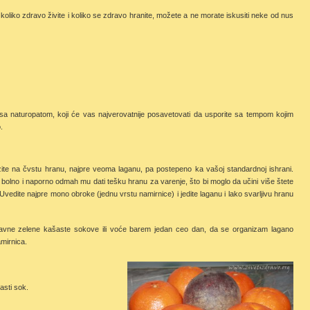
oliko zdravo živite i koliko se zdravo hranite, možete a ne morate iskusiti neke od nus
sa naturopatom, koji će vas najverovatnije posavetovati da usporite sa tempom kojim
.
ite na čvstu hranu, najpre veoma laganu, pa postepeno ka vašoj standardnoj ishrani.
o bolno i naporno odmah mu dati tešku hranu za varenje, što bi moglo da učini više štete
 Uvedite najpre mono obroke (jednu vrstu namirnice) i jedite laganu i lako svarljivu hranu
stavne zelene kašaste sokove ili voće barem jedan ceo dan, da se organizam lagano
mirnica.
asti sok.