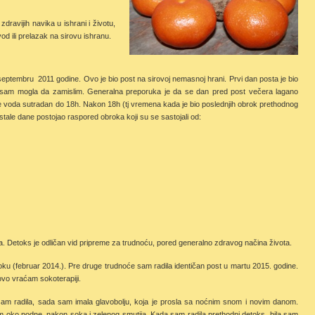
dravijih navika u ishrani i životu,
d ili prelazak na sirovu ishranu.
eptembru 2011 godine. Ovo je bio post na sirovoj nemasnoj hrani. Prvi dan posta je bio
to sam mogla da zamislim. Generalna preporuka je da se dan pred post večera lagano
ije voda sutradan do 18h. Nakon 18h (tj vremena kada je bio poslednjih obrok prethodnog
tale dane postojao raspored obroka koji su se sastojali od:
. Detoks je odličan vid pripreme za trudnoću, pored generalno zdravog načina života.
soku (februar 2014.). Pre druge trudnoće sam radila identičan post u martu 2015. godine.
ovo vraćam sokoterapiji.
sam radila, sada sam imala glavobolju, koja je prosla sa noćnim snom i novim danom.
jem oko podne, nakon soka i zelenog smutija. Kada sam radila prethodni detoks, bila sam