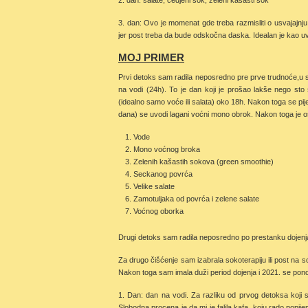
2. dan: salate, cedjeni sok, zeleni kašasti sok
3. dan: Ovo je momenat gde treba razmisliti o usvajajnju z
jer post treba da bude odskočna daska. Idealan je kao uvo
MOJ PRIMER
Prvi detoks sam radila neposredno pre prve trudnoće,u s
na vodi (24h). To je dan koji je prošao lakše nego s
(idealno samo voće ili salata) oko 18h. Nakon toga se p
dana) se uvodi lagani voćni mono obrok. Nakon toga je os
Vode
Mono voćnog broka
Zelenih kašastih sokova (green smoothie)
Seckanog povrća
Velike salate
Zamotuljaka od povrća i zelene salate
Voćnog oborka
Drugi detoks sam radila neposredno po prestanku dojenja
Za drugo čišćenje sam izabrala sokoterapiju ili post na 
Nakon toga sam imala duži period dojenja i 2021. se pon
1. Dan: dan na vodi. Za razliku od prvog detoksa koji 
Slobodna procena je da mi je falila kafa, koju rado popi