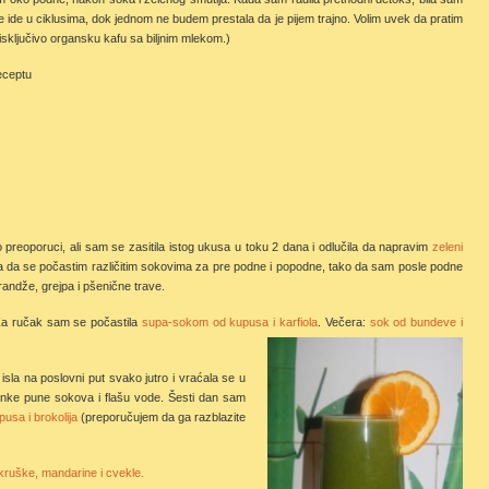
 ide u ciklusima, dok jednom ne budem prestala da je pijem trajno. Volim uvek da pratim
 isključivo organsku kafu sa biljnim mlekom.)
eceptu
 preoporuci, ali sam se zasitila istog ukusa u toku 2 dana i odlučila da napravim
zeleni
šila da se počastim različitim sokovima za pre podne i popodne, tako da sam posle podne
andže, grejpa i pšenične trave.
Za ručak sam se počastila
supa-sokom od kupusa i karfiola
. Večera:
sok od bundeve i
sla na poslovni put svako jutro i vraćala se u
nke pune sokova i flašu vode. Šesti dan sam
usa i brokolija
(preporučujem da ga razblazite
kruške, mandarine i cvekle.