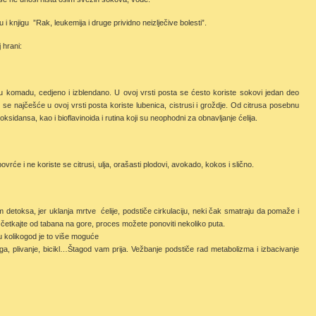
 i knjigu ”Rak, leukemija i druge prividno neizlječive bolesti”.
 hrani:
 komadu, cedjeno i izblendano. U ovoj vrsti posta se ćesto koriste sokovi jedan deo
 najčešće u ovoj vrsti posta koriste lubenica, cistrusi i groždje. Od citrusa posebnu
ksidansa, kao i bioflavinoida i rutina koji su neophodni za obnavljanje ćelija.
će i ne koriste se citrusi, ulja, orašasti plodovi, avokado, kokos i slično.
etoksa, jer uklanja mrtve ćelije, podstiče cirkulaciju, neki čak smatraju da pomaže i
a i četkajte od tabana na gore, proces možete ponoviti nekoliko puta.
 kolikogod je to više moguće
ga, plivanje, bicikl…Štagod vam prija. Vežbanje podstiče rad metabolizma i izbacivanje