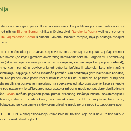
pija
od davnina u mnogobrojnim kulturama širom sveta. Brojne klinike prirodne medicine širom
e od njih su
Bircher-Benner
klinika u Švajcarskoj,
Rancho la Puerta
wellness centar u
Life Rejuvenation Center
u Arizoni. Čuvena Brojsova terapija, koja je pomogla mnogim
kovima.
znato kao način lečenja) smatraju se preventivom za zdravlje i veruje se da jačaju imunitet
anka bolesti (do kojih uglavnom dolazi zbog nataloženih toksina u organizmu i nezdravog
ini (iako ovo nije preporučljiv način za mršavljenje, već se javlja kao propratni efekat),
trine, kao i pomoć u odvikavanju od pušenja, kofeina ili alkohola. Iako nije naučno
 stimulacija i topljenje suvišne masnoće pomaže kod postizanja gore navedenih benefita,
a. Nije preporučljivo postiti radi gubitka telesne težine, budući da se postom gubi jedan
što rezultira usporavanjem metabolizma i olakšava jednako brzo gojenje kada se vratite
de pod nadzorom kvalifikovanog naturopate/dr prirodne medicine, posebno ukoliko imate
šite.
Ovde
možete pogledati jedan primer prirodnog izlečenja mioma, sokoterapijom i
lesti, redovno uzimate lekove, posebno ako imate probleme sa jetrom, bubrezima,
vni obavezno se konsultujte sa doktorom prirodne medicine pre nego što započnete post.
JA zbog oslobađanja velike količine toksina koja na izlasku iz tela takođe
 i kroz mleko kod dojilja! ! !