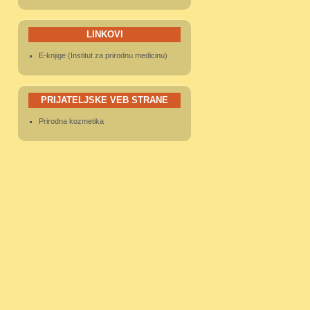
LINKOVI
E-knjige (Institut za prirodnu medicinu)
PRIJATELJSKE VEB STRANE
Prirodna kozmetika