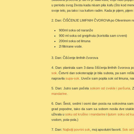
u periodu svog života kada nisam pila kafu (što kod mene
svoje telo, pa tako i sa kafom radim. Kada je pijem, pijem
2. Dan: ČIŠĆENJE LIMFNIH ČVOROVA po Oliverinom r
900ml soka od naranže
900 ml soka od grejpfruta (koristila sam crveni)
200ml soka od limuna
2l filtrirane vode.
3. Dan: Čišćenje limfnih čvorova
4. Dan: planirala sam 3 dana čišćenja limfnih čvorova po
sok
. Četvrti dan sokoterapije je bila subota, pa sam re
napravila
supa-sok
. Uveče sam popila sok od limuna, nar
5. Dan: Jutro sam počela
sokom od cvekle i peršuna
. 
mandarine.
6. Dan: Šesti, sedmi i osmi dan posta na sokovima sam i
grad popodne, tako da sam sa sobom nosila dve stakle
uživala u
soku od kruške i mandarine
i
ljutom soku od kup
vodom, pola-pola.)
7. Dan:
Najbolji povrtni sok
, moj apsolutni favorit.
Sok od 