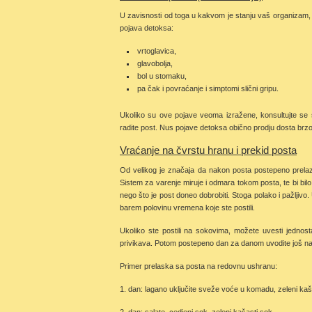
U zavisnosti od toga u kakvom je stanju vaš organizam, k
pojava detoksa:
vrtoglavica,
glavobolja,
bol u stomaku,
pa čak i povraćanje i simptomi slični gripu.
Ukoliko su ove pojave veoma izražene, konsultujte se 
radite post. Nus pojave detoksa obično prodju dosta brzo
Vraćanje na čvrstu hranu i prekid posta
Od velikog je značaja da nakon posta postepeno prelaz
Sistem za varenje miruje i odmara tokom posta, te bi bil
nego što je post doneo dobrobiti. Stoga polako i pažljivo.
barem polovinu vremena koje ste postili.
Ukoliko ste postili na sokovima, možete uvesti jedno
privikava. Potom postepeno dan za danom uvodite još na
Primer prelaska sa posta na redovnu ushranu:
1. dan: lagano uključite sveže voće u komadu, zeleni kaš