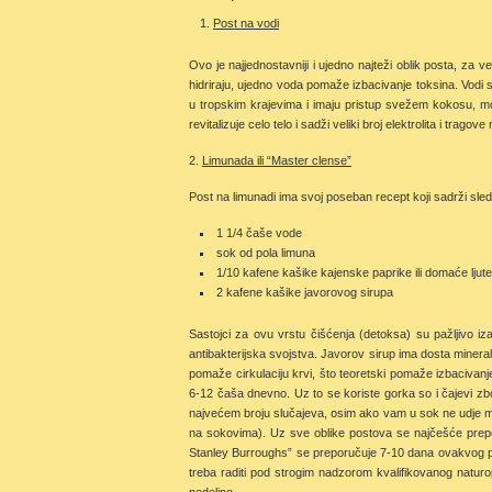
Post na vodi
Ovo je najjednostavniji i ujedno najteži oblik posta, za v
hidriraju, ujedno voda pomaže izbacivanje toksina. Vodi s
u tropskim krajevima i imaju pristup svežem kokosu, m
revitalizuje celo telo i sadži veliki broj elektrolita i tragove
2.
Limunada ili “Master clense”
Post na limunadi ima svoj poseban recept koji sadrži sle
1 1/4 čaše vode
sok od pola limuna
1/10 kafene kašike kajenske paprike ili domaće ljute
2 kafene kašike javorovog sirupa
Sastojci za ovu vrstu čišćenja (detoksa) su pažljivo iz
antibakterijska svojstva. Javorov sirup ima dosta minera
pomaže cirkulaciju krvi, što teoretski pomaže izbacivanj
6-12 čaša dnevno. Uz to se koriste gorka so i čajevi zbo
najvećem broju slučajeva, osim ako vam u sok ne udje mal
na sokovima). Uz sve oblike postova se najčešće preporu
Stanley Burroughs” se preporučuje 7-10 dana ovakvog post
treba raditi pod strogim nadzorom kvalifikovanog naturo