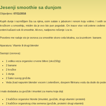
Jesenji smoothie sa dunjom
Objavljeno:
07/11/2016
Kupih dunje i razmišljam šta sa njima, osim salate s jabukom i renom koju volimo. I setih s
kruškom u smoothiju, mislim da je ovo bio pun pogodak. On inace vise voli zelene ceđene s
zeleni kašasti sok ili smoothie. Ali evo, nadjosmo rešenje i za to.
Posebno me raduje sto je osnova za smoothie skoro cela lokalna, sa izuzetkom banane.
Aparatura: Vitamix ili drugi blender
Sastojci (osnova):
1 velika veza organske crvene blitve (oko150g)
2 banane
2 kruške
1 dunja
2 šake suvog grožđa
Voda (kad napunim blender vocem i zelenišem, dospem filtriranu vodu da dođe do pode
i malo dodataka za gvožđe i imunitet za mamu koja doji:
2 kašičice organske hlorele (imunitet, gvožđe, drugi vitamini i proteini)
2 kašičice organskog chia semena (gvožđe, proteini i drugi vitamini)