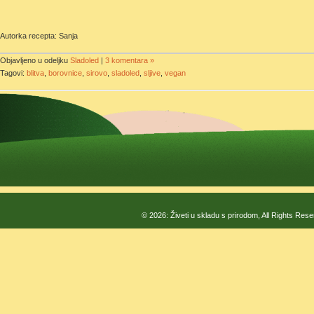
Autorka recepta: Sanja
Objavljeno u odeljku
Sladoled
|
3 komentara »
Tagovi:
blitva
,
borovnice
,
sirovo
,
sladoled
,
sljive
,
vegan
© 2026: Živeti u skladu s prirodom, All Rights Res