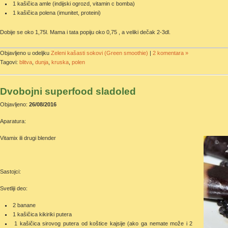
1 kašičica amle (indijski ogrozd, vitamin c bomba)
1 kašičica polena (imunitet, proteini)
Dobije se oko 1,75l. Mama i tata popiju oko 0,75 , a veliki dečak 2-3dl.
Objavljeno u odeljku
Zeleni kašasti sokovi (Green smoothie)
|
2 komentara »
Tagovi:
blitva
,
dunja
,
kruska
,
polen
Dvobojni superfood sladoled
Objavljeno:
26/08/2016
Aparatura:
Vitamix ili drugi blender
Sastojci:
Svetliji deo:
2 banane
1 kašičica kikiriki putera
1 kašičica sirovog putera od koštice kajsije (ako ga nemate može i 2