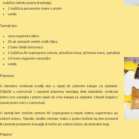
kašičice kikiriki putera ili tahinija)
1 kašičica peruanske make u prahu
vanila
Tamniji deo:
veza organske blitve
20-ak domaćih mekih zrelih šljiva
2 šake divljih borovnica
1 kašičica AV supergreen (stevia, pšenična trava, ječmena trava, spirulina)
1/4 kore organske narandže
vanila
Priprema:
U blenderu izmiksati svetliji deo u sipati do polovine kalupa za sladoled.
Odložiti u zamrzivač i nastaviti pripremu tamnijeg dela sladoleda: izmiksati
dobro sve sastojke i potom sipati do vrha kalupa za sladoled. Ubaciti štapiće i
staviti preko noći u zamrzivač.
U tamniji deo možete umesto AV supergreen-a staviti zelenu superhranu po
vašem izboru. Takođe, ukoliko nemate maku u prahu možete taj deo izostaviti
ili zameniti proteinom konoplje ili nečim po vašem izboru ali neutralne boje.
Prijatno!