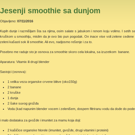
Jesenji smoothie sa dunjom
Objavljeno:
07/11/2016
Kupih dunje i razmišljam šta sa njima, osim salate s jabukom i renom koju volimo. I setih s
kruškom u smoothiju, mislim da je ovo bio pun pogodak. On inace vise voli zelene ceđene s
zeleni kašasti sok ili smoothie. Ali evo, nadjosmo rešenje i za to.
Posebno me raduje sto je osnova za smoothie skoro cela lokalna, sa izuzetkom banane.
Aparatura: Vitamix ili drugi blender
Sastojci (osnova):
1 velika veza organske crvene blitve (oko150g)
2 banane
2 kruške
1 dunja
2 šake suvog grožđa
Voda (kad napunim blender vocem i zelenišem, dospem filtriranu vodu da dođe do pode
i malo dodataka za gvožđe i imunitet za mamu koja doji:
2 kašičice organske hlorele (imunitet, gvožđe, drugi vitamini i proteini)