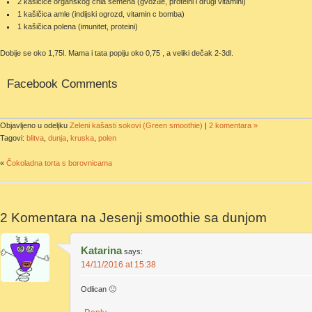
2 kašičice organskog chia semena (gvožđe, proteini i drugi vitamini)
1 kašičica amle (indijski ogrozd, vitamin c bomba)
1 kašičica polena (imunitet, proteini)
Dobije se oko 1,75l. Mama i tata popiju oko 0,75 , a veliki dečak 2-3dl.
Facebook Comments
Objavljeno u odeljku
Zeleni kašasti sokovi (Green smoothie)
|
2 komentara »
Tagovi:
blitva
,
dunja
,
kruska
,
polen
«
Čokoladna torta s borovnicama
2 Komentara na
Jesenji smoothie sa dunjom
Katarina
says:
14/11/2016 at 15:38
Odlican 🙂