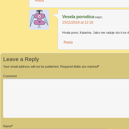
Reply
Vesela porodica
says:
15/11/2016 at 12:16
Hvala puno, Katarina. Jako me raduje sto ti se
Reply
Leave a Reply
Your email address will not be published.
Required fields are marked
*
Comment
Name
*