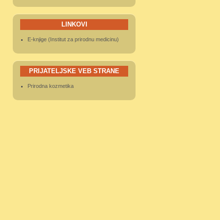
LINKOVI
E-knjige (Institut za prirodnu medicinu)
PRIJATELJSKE VEB STRANE
Prirodna kozmetika