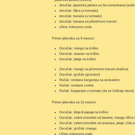
doručak: japanska jabuka sa čia semenkama (kaši
doručak: šljiva (u komadu)
doručak: banana (u komadu)
doručak: banana sa pšeničnom travom
užina: kokosova voda
Primer jelovnika sa 9 meseci:
Doručak: mango na kriške
Doručak: ananas na kriške
Doručak: pitaja na kriške
Doručak: mango sa ječmenom travom (kašica)
Doručak: grožđe (grozdovi)
Ručak: rendana šargarepa sa avokadom
Ručak: rendana cvekla
Ručak: šargarepa u komadu (da se češkaju desni)
Primer jelovnika sa 10 meseci:
Doručak: dinja ili papaja na kriške
Doručak: zeleni smoothie od banane, manga i lišća 
Doručak: zeleni smoothie od ananasa, pitaje, chia s
Doručak: grožđe i mango
Užina: kokosova voda