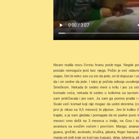
Nisam nudila novu čvrstu hranu posle toga. Negde po
postalo nemoguće jesti bez njega. Pošto je već odavn
stajao, čim bi neko seo za sto da jede, on bi dopuzao i us
da i on sedne da jede. I tako je počela odiseja uvođenj
Smeškom. Nekada bi sedeo meni u krilu i jeo za st
komade voća, nekada bi sedeo u kolicima sa tacnom
sam pridržavala i jeo sam. Ja sam ga pomno pratila i 
Svaki veći komad koji nije mogao da usitni desnima (zu
prvi je nikao sa 9,5 meseci) bi pljunuo. Jeo bi koliko želi
trajalo, a ja sam gledala i pomagala da ne padne puno 
meseci smo došli na 3 meseca u Indiju, na Gou i tu
avantura sa svežim voćem i povrćem. Mango, ananas
guava, grožđe, avokado, kruška, jabuka, finger banan
manja od onih koje se kod nas kupuju), dinja, lubenica, pit