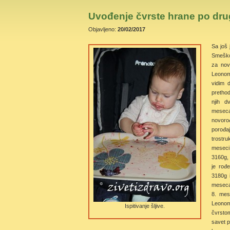
Uvođenje čvrste hrane po dru
Objavljeno:
20/02/2017
Sa još
Smeško 
za nov
Leonom
vidim 
prethod
njih d
mese
novoro
porođaj
trostr
meseci 
3160g, 
je rođe
3180g 
meseca 
8. mes
Leonom
Ispitivanje šljive.
čvrsto
savet p