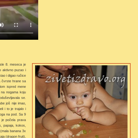
sle 8. meseca je
o aktivno puzao i
tao i digao ručice
a čvrste hrane sa
olom ispred mene
 na nogama koju
oduševljavala se.
be još nije imao,
 i to je trajalo i
toga na pod. Sa 9
 je počela prava
, papaja, kokos,
a (mala banana 3x
aja (dragon fruit),