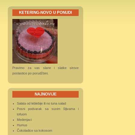
KETERING-NOVO U PONUDI
Pravimo za vas slane i slatke sirove
poslastice po porudžbini.
NAJNOVIJE
Salata od leblebije ili no tuna salad
Posni podvarak sa suvim šljivama i
tofuom
Medenjaci
Humus
Čokoladice sa kokosom