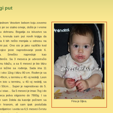
gi put
 jednom Veselom bebom koju zovemo
jer se stalno smeje, došlo je i vreme
u dohranu. Bogatija za iskustvo sa
, krenula sam put novih knjiga da
da li bih nešto menjala u odnosu na
ni put. Ono sto je jako različito kod
vojice jeste napredovanje posle 6.
ca. Smeško napreduje kao
đenče. Sa 3 meseca je udvostručio
nu kilažu, a sa 6 meseci je bio blizu
uke težine sa rođenja. Sada ima 11
i oko 11kg i blizu 80 cm. Rođen je sa
49cm, u terminu u 40.-oj nedelji. Leon
n isto u terminu, u 40.-oj nedelji, sa
i 50cm… Super je napredovao do 5.
i stao… Sa 5 meseci je imao 7kg i do
eca jedva stigosmo do 7800g. I sa
 sam želela da kasnije počnem sa
Fina je šljiva.
m hranom, ali sam ipak poslušala
edijatrice i uvela sa 6,5 meseci čvrstu