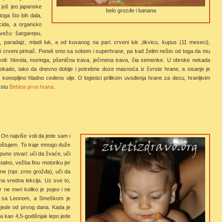
 još jeo japanske
belo grozđe i banana
toga što bih dala,
cida, a organsko
vežu: šargarepu,
c, paradajz, mladi luk, a od kuvanog na pari: crveni luk ,tikvicu, kupus (11 meseci),
nski crveni pirinač. Poneli smo sa sobom i superhrane, pa kad želim nešto od toga da mu
voli: hlorela, moringa, pšenična trava, ječmena trava, čia semenke. U obroke nekada
okado, tako da dnevno dobije i potrebne doze masnoća iz čvrste hrane, a sisanje je
i konopljino hladno ceđeno ulje. O logistici prilikom uvođenja hrane za decu, hranljivim
kstu
Bebina prva hrana
.
n najviše voli da jede sam i
oštujem. To traje mnogo duže
 puno stvari: uči da žvaće, uči
talno, vežba finu motoriku jer
ne (npr. zrno grožđa), uči da
ma vredna lekcija. Uz sve to,
 ne meri koliko je pojeo i ne
lo sa Leonom, a Smeškom je
a jede od prvog dana. Kada je
da kao 4,5-godišnjak lepo jede