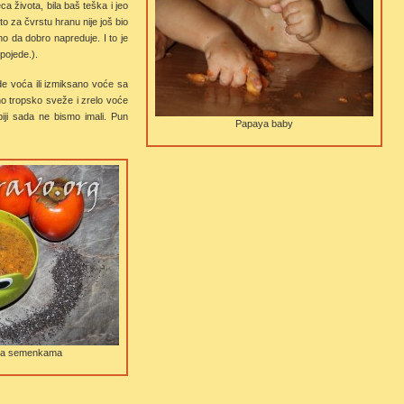
a života, bila baš teška i jeo
o za čvrstu hranu nije još bio
rno da dobro napreduje. I to je
 pojede.).
de voća ili izmiksano voće sa
no tropsko sveže i zrelo voće
ji sada ne bismo imali. Pun
Papaya baby
čia semenkama