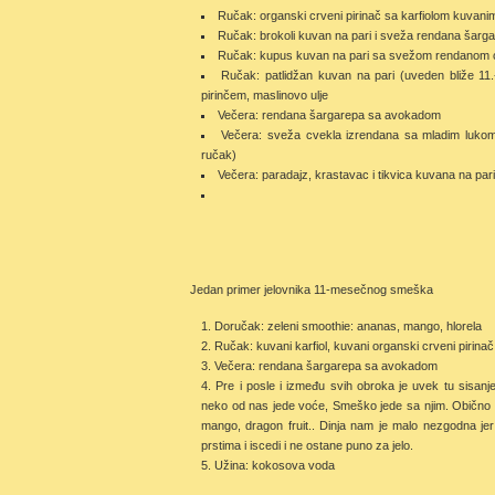
Ručak: organski crveni pirinač sa karfiolom kuvanim
Ručak: brokoli kuvan na pari i sveža rendana šarga
Ručak: kupus kuvan na pari sa svežom rendanom
Ručak: patlidžan kuvan na pari (uveden bliže 1
pirinčem, maslinovo ulje
Večera: rendana šargarepa sa avokadom
Večera: sveža cvekla izrendana sa mladim lukom 
ručak)
Večera: paradajz, krastavac i tikvica kuvana na pari
Jedan primer jelovnika 11-mesečnog smeška
Doručak: zeleni smoothie: ananas, mango, hlorela
Ručak: kuvani karfiol, kuvani organski crveni pirina
Večera: rendana šargarepa sa avokadom
Pre i posle i između svih obroka je uvek tu sisan
neko od nas jede voće, Smeško jede sa njim. Obično 
mango, dragon fruit.. Dinja nam je malo nezgodna jer
prstima i iscedi i ne ostane puno za jelo.
Užina: kokosova voda