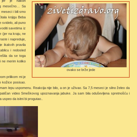
 jer je nakon
00g mesečno… Sa
 meseci i bili smo
tala knjigu Beba
svidelo, ali puno
voditi savetima iz
 (jer na kraju, ne
raste i napreduje,
e ikakvih pravila
ablicu i redosled
ešila da se toga
i ne merim koliko
ovako se brže jede
nom prilikom mi je
do kožice posisao.
imam lepu uspomenu. Reakcija nije bilo, a on je uživao. Sa 7,5 meseci je silno želeo da
mpatičan video Smeškovog upoznavanja jabuke. Ja sam bila oduševljena spretnošću i
a uspeo da isitni bi progutao..