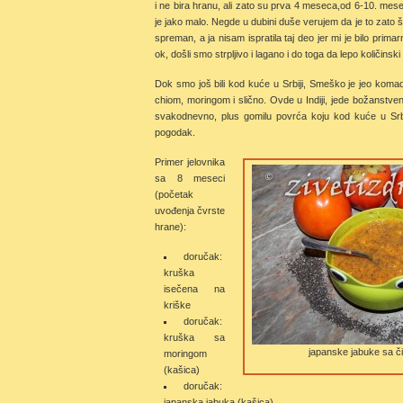
i ne bira hranu, ali zato su prva 4 meseca,od 6-10. mesec
je jako malo. Negde u dubini duše verujem da je to zato št
spreman, a ja nisam ispratila taj deo jer mi je bilo prima
ok, došli smo strpljivo i lagano i do toga da lepo količinski
Dok smo još bili kod kuće u Srbiji, Smeško je jeo koma
chiom, moringom i slično. Ovde u Indiji, jede božanstve
svakodnevno, plus gomilu povrća koju kod kuće u Srbi
pogodak.
Primer jelovnika
sa 8 meseci
(početak
uvođenja čvrste
hrane):
doručak:
kruška
isečena na
kriške
doručak:
kruška sa
japanske jabuke sa 
moringom
(kašica)
doručak:
japanska jabuka (kašica)