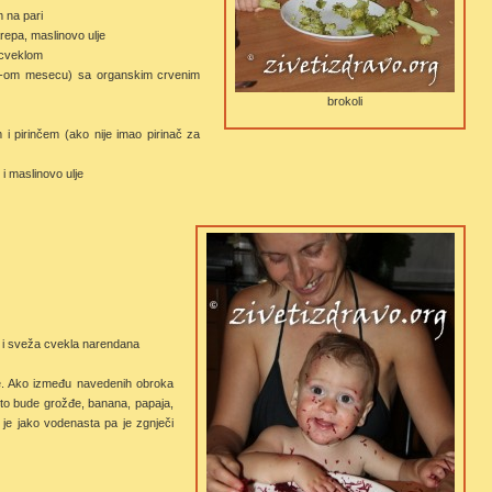
 na pari
repa, maslinovo ulje
 cveklom
1.-om mesecu) sa organskim crvenim
brokoli
i pirinčem (ako nije imao pirinač za
 i maslinovo ulje
č i sveža cvekla narendana
je. Ako između navedenih obroka
to bude grožđe, banana, papaja,
 je jako vodenasta pa je zgnječi