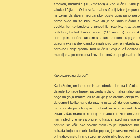
smokva, narandža (11,5 meseci) a kod kuće u Srbiji je
jabuke i šljive… Od povrća malo suženiji izbor jer puno 
ne želim da dajem neorgansko pošto upija puno pesti
nema ovde da se kupi, tako da je do sada ručkao s
cveklu, list korijandera u smoothiju, papriku, krastava
patlidžan, brokoli, karfiol, sočivo (11,5 meseci) i orga
dam ujutru, obično ubacim u zeleni smoothie koji jako 
ubacim ekstra devičansko maslinovo ulje, a nekada av
naravno i dalje glavno. Kod kuće u Srbiji je još dobijao 
materijama po obrocima kroz dan, možete pogledati u te
Kako izgledaju obroci?
Kada žurim, onda mu smiksam obrok i dam na kašičicu. O
da jede komade hrane, pa gledam da to maksimalno isp
nego da ga ja hranim, ali sa druge je to vredna lekcija za
da odmeri koliko hane da stavi u usta, uči da jede samos
mu je često potreban pincetni hvat sa sitne komade hra
izbaci višak hrane ili krupnije komade itd. Po meni veo
mami štedi vreme za pripremu kašica, štedi joj živce jer
nervira se više ako pojede malo (to je uglavnom bi
nekada bolje ne meriti koliko pojede, jer stvarno voli d
prihvatio čvrstu hranu i Leon je posle jako lepo jeo, i sa