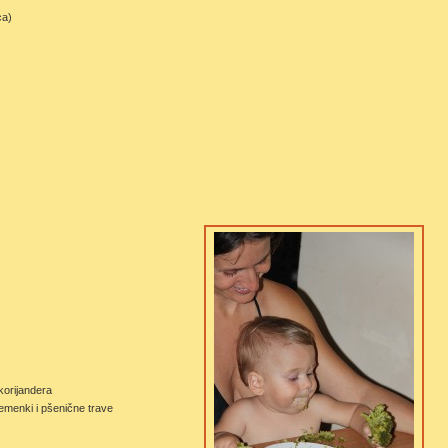
ca)
korijandera
emenki i pšenične trave