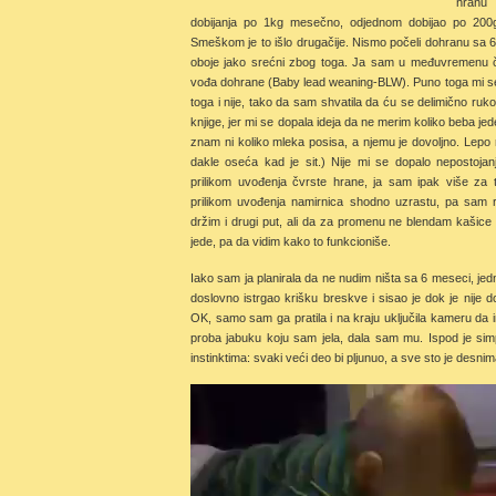
hranu
dobijanja po 1kg mesečno, odjednom dobijao po 2
Smeškom je to išlo drugačije. Nismo počeli dohranu sa 6
oboje jako srećni zbog toga. Ja sam u međuvremenu či
vođa dohrane (Baby lead weaning-BLW). Puno toga mi se 
toga i nije, tako da sam shvatila da ću se delimično ruko
knjige, jer mi se dopala ideja da ne merim koliko beba jede
znam ni koliko mleka posisa, a njemu je dovoljno. Lepo 
dakle oseća kad je sit.) Nije mi se dopalo nepostojanj
prilikom uvođenja čvrste hrane, ja sam ipak više za t
prilikom uvođenja namirnica shodno uzrastu, pa sam r
držim i drugi put, ali da za promenu ne blendam kašice 
jede, pa da vidim kako to funkcioniše.
Iako sam ja planirala da ne nudim ništa sa 6 meseci, jed
doslovno istrgao krišku breskve i sisao je dok je nije 
OK, samo sam ga pratila i na kraju uključila kameru da 
proba jabuku koju sam jela, dala sam mu. Ispod je si
instinktima: svaki veći deo bi pljunuo, a sve sto je desnim