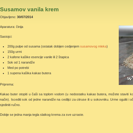
Susamov vanila krem
Objavljeno:
30/07/2014
Aparatura: činija
Sastojci:
200g pulpe od susama (ostatak dobijen cedjenjem
susamovog mleka
)
150g urmi
2 kafene kašike esencije vanile ili 2 štapica
Sok od 1 narandže
Med po potrebi
1 supena kašika kakao butera
Priprema:
Kakao buter otopiti u čaši sa toplom vodom (u nedostatku kakao butera, možete staviti koko
način). Iscediti sok od jedne narandže na cediljci za citruse ili u sokovniku. Urme oguliti i oč
sjediniti ručno.
Dobije se jedna manja tegla slatkog krema za sve uzraste.