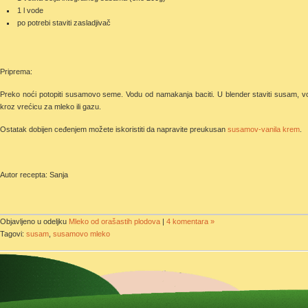
1 l vode
po potrebi staviti zasladjivač
Priprema:
Preko noći potopiti susamovo seme. Vodu od namakanja baciti. U blender staviti susam, vodu
kroz vrećicu za mleko ili gazu.
Ostatak dobijen ceđenjem možete iskoristiti da napravite preukusan
susamov-vanila krem
.
Autor recepta: Sanja
Objavljeno u odeljku
Mleko od orašastih plodova
|
4 komentara »
Tagovi:
susam
,
susamovo mleko