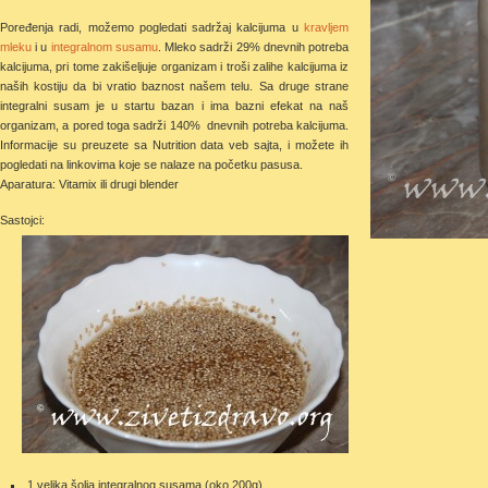
Poređenja radi, možemo pogledati sadržaj kalcijuma u
kravljem
mleku
i u
integralnom susamu
. Mleko sadrži 29% dnevnih potreba
kalcijuma, pri tome zakišeljuje organizam i troši zalihe kalcijuma iz
naših kostiju da bi vratio baznost našem telu. Sa druge strane
integralni susam je u startu bazan i ima bazni efekat na naš
organizam, a pored toga sadrži 140% dnevnih potreba kalcijuma.
Informacije su preuzete sa Nutrition data veb sajta, i možete ih
pogledati na linkovima koje se nalaze na početku pasusa.
Aparatura: Vitamix ili drugi blender
Sastojci:
1 velika šolja integralnog susama (oko 200g)