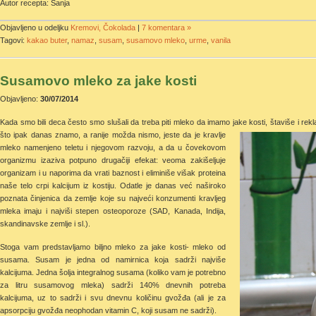
Autor recepta: Sanja
Objavljeno u odeljku
Kremovi, Čokolada
|
7 komentara »
Tagovi:
kakao buter
,
namaz
,
susam
,
susamovo mleko
,
urme
,
vanila
Susamovo mleko za jake kosti
Objavljeno:
30/07/2014
Kada smo bili deca često smo slušali da treba piti mleko da imamo jake kosti, štaviše i re
što
ipak danas znamo, a ranije možda nismo, jeste da je kravlje
mleko namenjeno teletu i njegovom razvoju, a da u čovekovom
organizmu izaziva potpuno drugačiji efekat: veoma zakišeljuje
organizam i u naporima da vrati baznost i eliminiše višak proteina
naše telo crpi kalcijum iz kostiju. Odatle je danas već naširoko
poznata činjenica da zemlje koje su najveći konzumenti kravljeg
mleka imaju i najviši stepen osteoporoze (SAD, Kanada, Indija,
skandinavske zemlje i sl.).
Stoga vam predstavljamo biljno mleko za jake kosti- mleko od
susama. Susam je jedna od namirnica koja sadrži najviše
kalcijuma. Jedna šolja integralnog susama (koliko vam je potrebno
za litru susamovog mleka) sadrži 140% dnevnih potreba
kalcijuma, uz to sadrži i svu dnevnu količinu gvožđa (ali je za
apsorpciju gvožđa neophodan vitamin C, koji susam ne sadrži).