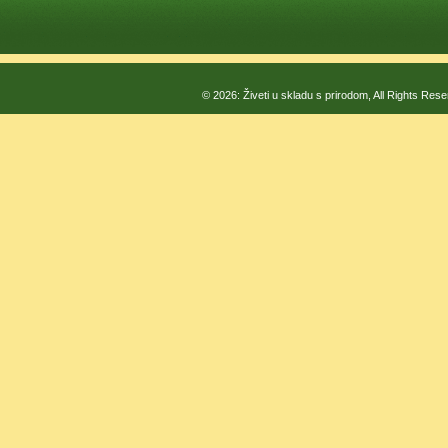
© 2026: Živeti u skladu s prirodom, All Rights Res