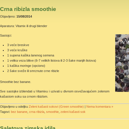
Crna ribizla smoothie
Objavljeno:
15/08/2014
Aparatura: Vitamix ili drugi blender
Sastojci:
3 veće breskve
3 veće kruške
1 supena kašika lanenog semena
1 velika veza blitve (6-7 velikih listova ili 2-3 šake manjih listova)
1 kašika moringe (opciono)
2 šake sveže ili smrznute crne ribizle
Smoothie bez banane.
Sve sastojke izblendati u Vitamixu i uzivati u divnom osvežavajućem zelenom
kašastom soku sa crnom ribizlom.
Objavljeno u odeljku
Zeleni kašasti sokovi (Green smoothie)
|
Nema komentara »
Tagovi:
bez banane
,
crna ribizla
,
smoothie
,
zeleni kašasti sok
Saletova zimska idila