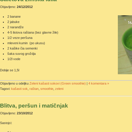
Objavljeno:
24/12/2012
2 banane
2 jabuke
2 narandže
4-5 listova raštana (bez glavne žile)
1/2 veze peršuna
mleveni kumin (po ukusu)
2 kašike čia semenki
šaka suvog groždja
1/2l vode
Dobije se 1,5l
Objavljeno u odeljku
Zeleni kašasti sokovi (Green smoothie)
|
4 komentara »
Tagovi:
kašasti sok
,
raštan
,
smoothie
,
zeleni
Blitva, peršun i matičnjak
Objavljeno:
23/10/2012
Sastojci: