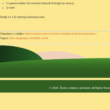
2 supene kašike čia semenki (lanenih ili drugih po ukusu)
1l vode
Dobije se 1,5l zelenog kašastog soka.
Objavljeno u odeljku
Zeleni kašasti sokovi (Green smoothie)
|
Nema komentara »
Tagovi:
lišće šargarepe
,
smoothie
,
smuti
© 2026: Živeti u skladu s prirodom, All Rights Res