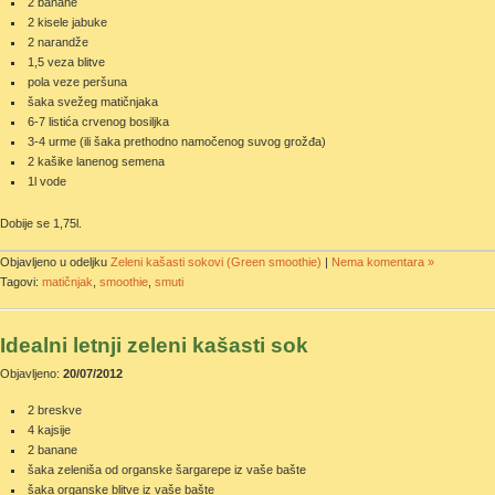
2 banane
2 kisele jabuke
2 narandže
1,5 veza blitve
pola veze peršuna
šaka svežeg matičnjaka
6-7 listića crvenog bosiljka
3-4 urme (ili šaka prethodno namočenog suvog grožđa)
2 kašike lanenog semena
1l vode
Dobije se 1,75l.
Objavljeno u odeljku
Zeleni kašasti sokovi (Green smoothie)
|
Nema komentara »
Tagovi:
matičnjak
,
smoothie
,
smuti
Idealni letnji zeleni kašasti sok
Objavljeno:
20/07/2012
2 breskve
4 kajsije
2 banane
šaka zeleniša od organske šargarepe iz vaše bašte
šaka organske blitve iz vaše bašte