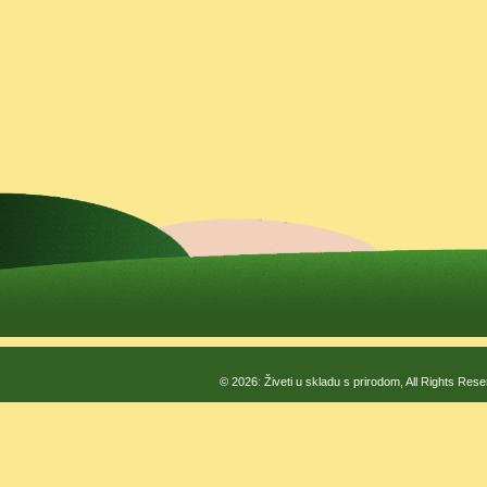
© 2026: Živeti u skladu s prirodom, All Rights Res