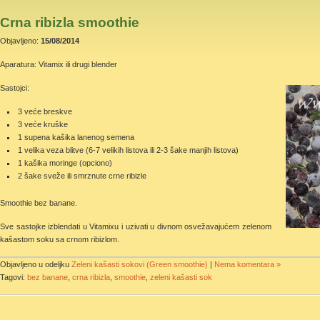
Crna ribizla smoothie
Objavljeno:
15/08/2014
Aparatura: Vitamix ili drugi blender
Sastojci:
3 veće breskve
3 veće kruške
1 supena kašika lanenog semena
1 velika veza blitve (6-7 velikih listova ili 2-3 šake manjih listova)
1 kašika moringe (opciono)
2 šake sveže ili smrznute crne ribizle
Smoothie bez banane.
Sve sastojke izblendati u Vitamixu i uzivati u divnom osvežavajućem zelenom
kašastom soku sa crnom ribizlom.
Objavljeno u odeljku
Zeleni kašasti sokovi (Green smoothie)
|
Nema komentara »
Tagovi:
bez banane
,
crna ribizla
,
smoothie
,
zeleni kašasti sok