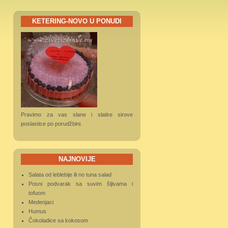
KETERING-NOVO U PONUDI
Pravimo za vas slane i slatke sirove
poslastice po porudžbini.
NAJNOVIJE
Salata od leblebije ili no tuna salad
Posni podvarak sa suvim šljivama i
tofuom
Medenjaci
Humus
Čokoladice sa kokosom