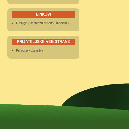
LINKOVI
E-knjige (Institut za prirodnu medicinu)
PRIJATELJSKE VEB STRANE
Prirodna kozmetika