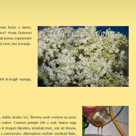
gnete šećer u njemu,
stva? Hvala Dubravki
vali prema sopstvenim
od zove, bez kuvanja.
h ili drugih razloga,
, bašta, livada i sl.). Beremo uvek cvetove sa puno
i volimo. Cvetove potopiti 24h u vodi. Nakon toga
xu ili drugom blenderu izmešati med, sok od limuna,
u zamrzivaču. Alternativno možete sterilisati flaše,