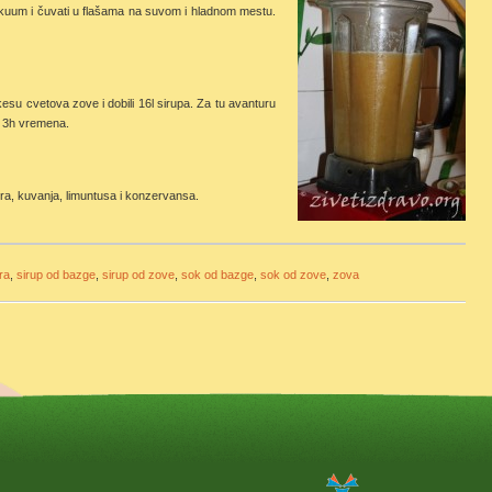
vakuum i čuvati u flašama na suvom i hladnom mestu.
esu cvetova zove i dobili 16l sirupa. Za tu avanturu
o 3h vremena.
ra, kuvanja, limuntusa i konzervansa.
ra
,
sirup od bazge
,
sirup od zove
,
sok od bazge
,
sok od zove
,
zova