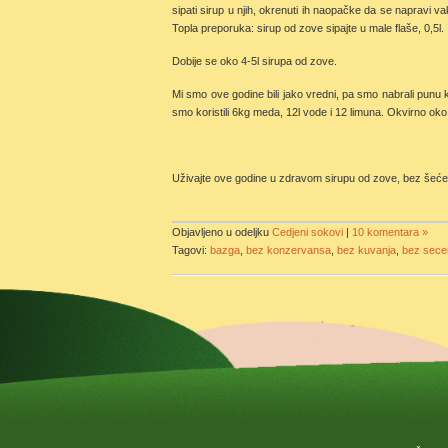
sipati sirup u njih, okrenuti ih naopačke da se napravi 
Topla preporuka: sirup od zove sipajte u male flaše, 0,5l.
Dobije se oko 4-5l sirupa od zove.
Mi smo ove godine bili jako vredni, pa smo nabrali punu k
smo koristili 6kg meda, 12l vode i 12 limuna. Okvirno ok
Uživajte ove godine u zdravom sirupu od zove, bez šeće
Objavljeno u odeljku
Cedjeni sokovi
|
10 komentara »
Tagovi:
bazga
,
bez konzervansa
,
bez kuvanja
,
bez sece