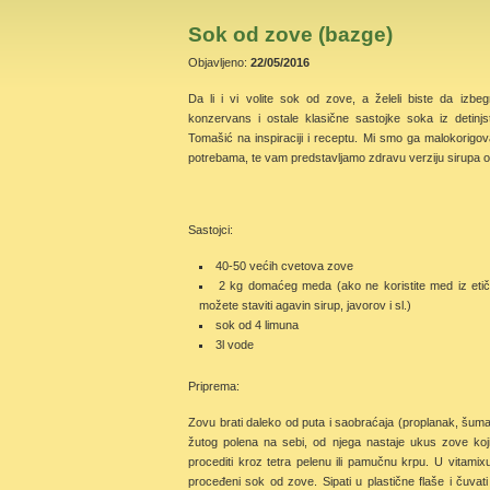
Sok od zove (bazge)
Objavljeno:
22/05/2016
Da li i vi volite sok od zove, a želeli biste da izbe
konzervans i ostale klasične sastojke soka iz detinj
Tomašić na inspiraciji i receptu. Mi smo ga malokorigo
potrebama, te vam predstavljamo zdravu verziju sirupa 
Sastojci:
40-50 većih cvetova zove
2 kg domaćeg meda (ako ne koristite med iz etički
možete staviti agavin sirup, javorov i sl.)
sok od 4 limuna
3l vode
Priprema:
Zovu brati daleko od puta i saobraćaja (proplanak, šuma
žutog polena na sebi, od njega nastaje ukus zove koj
procediti kroz tetra pelenu ili pamučnu krpu. U vitami
proceđeni sok od zove. Sipati u plastične flaše i čuvati 