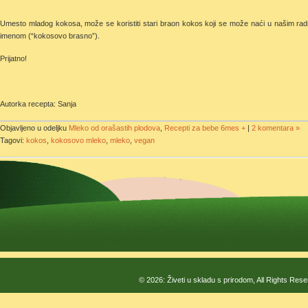
Umesto mladog kokosa, može se koristiti stari braon kokos koji se može naći u našim rad
imenom (“kokosovo brasno”).
Prijatno!
Autorka recepta: Sanja
Objavljeno u odeljku
Mleko od orašastih plodova
,
Recepti za bebe 6mes +
|
2 komentara »
Tagovi:
kokos
,
kokosovo mleko
,
mleko
,
vegan
© 2026: Živeti u skladu s prirodom, All Rights Res