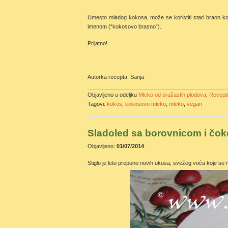
Umesto mladog kokosa, može se koristiti stari braon k
imenom (“kokosovo brasno”).
Prijatno!
Autorka recepta: Sanja
Objavljeno u odeljku
Mleko od orašastih plodova
,
Recept
Tagovi:
kokos
,
kokosovo mleko
,
mleko
,
vegan
Sladoled sa borovnicom i čok
Objavljeno:
01/07/2014
Stiglo je leto prepuno novih ukusa, svežeg voća koje se m