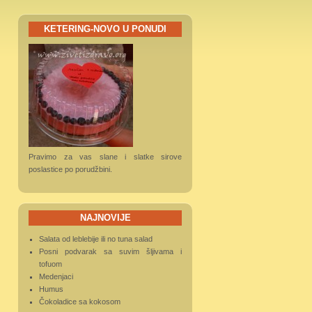
KETERING-NOVO U PONUDI
Pravimo za vas slane i slatke sirove
poslastice po porudžbini.
NAJNOVIJE
Salata od leblebije ili no tuna salad
Posni podvarak sa suvim šljivama i
tofuom
Medenjaci
Humus
Čokoladice sa kokosom