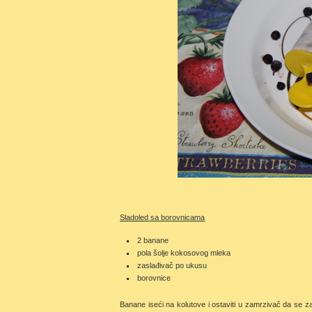
Sladoled sa borovnicama
2 banane
pola šolje kokosovog mleka
zaslađivač po ukusu
borovnice
Banane iseći na kolutove i ostaviti u zamrzivač da se z