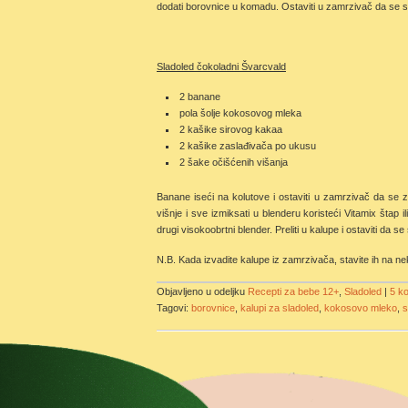
dodati borovnice u komadu. Ostaviti u zamrzivač da se s
Sladoled čokoladni Švarcvald
2 banane
pola šolje kokosovog mleka
2 kašike sirovog kakaa
2 kašike zaslađivača po ukusu
2 šake očišćenih višanja
Banane iseći na kolutove i ostaviti u zamrzivač da se 
višnje i sve izmiksati u blenderu koristeći Vitamix štap 
drugi visokoobrtni blender. Preliti u kalupe i ostaviti da se
N.B. Kada izvadite kalupe iz zamrzivača, stavite ih na ne
Objavljeno u odeljku
Recepti za bebe 12+
,
Sladoled
|
5 k
Tagovi:
borovnice
,
kalupi za sladoled
,
kokosovo mleko
,
s