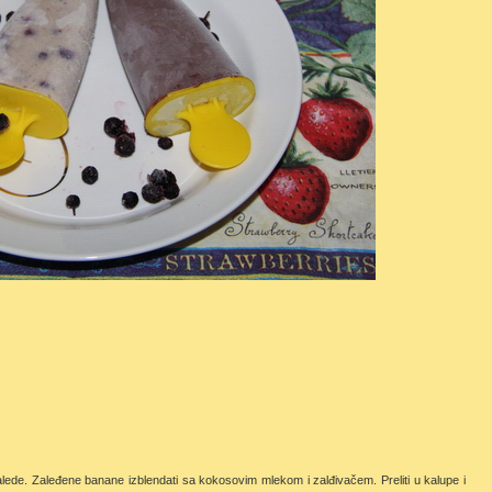
alede. Zaleđene banane izblendati sa kokosovim mlekom i zalđivačem. Preliti u kalupe i