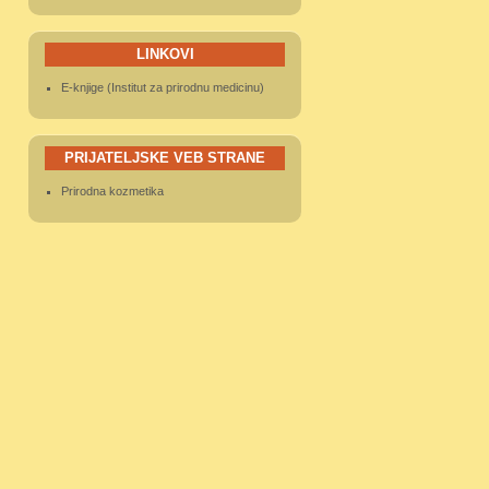
LINKOVI
E-knjige (Institut za prirodnu medicinu)
PRIJATELJSKE VEB STRANE
Prirodna kozmetika