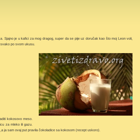
a. Sjajno je u kafici za mog dragog, super da se pije uz doručak kao što moj Leon voli,
, svako po svom ukusu.
vaditi kokosovo meso.
icu za mleko ili gazu.
no),a ja sam ovaj put pravila čokoladice sa kokosom (recept uskoro).