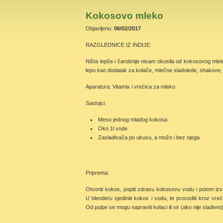
Kokosovo mleko
Objavljeno:
06/02/2017
RAZGLEDNICE IZ INDIJE:
Ništa lepše i čarobnije nisam okusila od kokosovog mlek
lepo kao dodatak za kolače, mlečne sladolede, shakove
Aparatura: Vitamix i vrećica za mleko
Sastojci:
Meso jednog mladog kokosa
Oko 1l vode
Zaslađivača po ukusu, a može i bez njega
Priprema:
Otvoriti kokos, popiti zdravu kokosovu vodu i potom iz
U blenderu sjediniti kokos i vodu, te procediti kroz vreć
Od pulpe se mogu napraviti kolaci ili sir (ako nije slađe