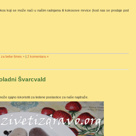
okos koji se može naći u našim radnjama ili kokosove mrvice (kod nas se prodaje pod
i za bebe 6mes +
|
2 komentara »
oladni Švarcvald
ože sjajno iskoristiti za ledene poslastice za naše najdraže.