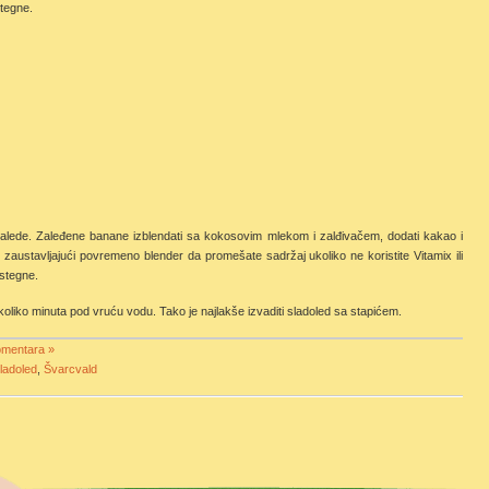
tegne.
zalede. Zaleđene banane izblendati sa kokosovim mlekom i zalđivačem, dodati kakao i
ili zaustavljajući povremeno blender da promešate sadržaj ukoliko ne koristite Vitamix ili
 stegne.
koliko minuta pod vruću vodu. Tako je najlakše izvaditi sladoled sa stapićem.
omentara »
ladoled
,
Švarcvald