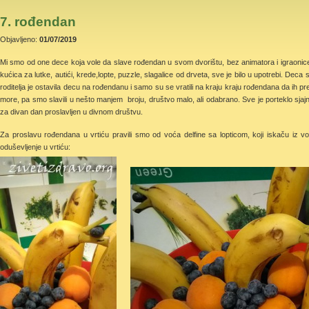
7. rođendan
Objavljeno:
01/07/2019
Mi smo od one dece koja vole da slave rođendan u svom dvorištu, bez animatora i igraonice,
kućica za lutke, autići, krede,lopte, puzzle, slagalice od drveta, sve je bilo u upotrebi. Deca
roditelja je ostavila decu na rođendanu i samo su se vratili na kraju kraju rođendana da ih 
more, pa smo slavili u nešto manjem broju, društvo malo, ali odabrano. Sve je porteklo sjajn
za divan dan proslavljen u divnom društvu.
Za proslavu rođendana u vrtiću pravili smo od voća delfine sa lopticom, koji iskaču iz v
oduševljenje u 