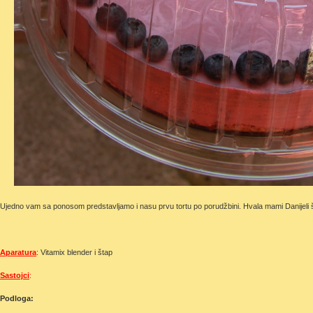
Ujedno vam sa ponosom predstavljamo i nasu prvu tortu po porudžbini. Hvala mami Danijeli š
Aparatura
: Vitamix blender i štap
Sastojci
:
Podloga: