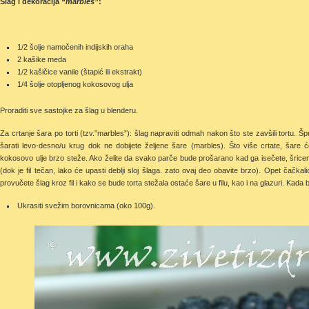
Šlag i dekoracija
“marbles”
:
1/2 šolje namočenih indijskih oraha
2 kašike meda
1/2 kašičice vanile (štapić ili ekstrakt)
1/4 šolje otopljenog kokosovog ulja
Proraditi sve sastojke za šlag u blenderu.
Za crtanje šara po torti (tzv.”marbles”): šlag napraviti odmah nakon što ste zavšili tortu. Špri
šarati levo-desno/u krug dok ne dobijete željene šare (marbles). Što više crtate, šare ć
kokosovo ulje brzo steže. Ako želite da svako parče bude prošarano kad ga isečete, šricem si
(dok je fil tečan, lako će upasti deblji sloj šlaga. zato ovaj deo obavite brzo). Opet čačkal
provučete šlag kroz fil i kako se bude torta stežala ostaće šare u filu, kao i na glazuri. Kada 
Ukrasiti svežim borovnicama (oko 100g).