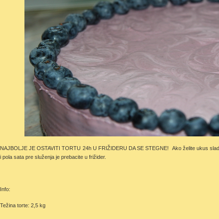
NAJBOLJE JE OSTAVITI TORTU 24h U FRIŽIDERU DA SE STEGNE! Ako želite ukus sladoled-t
i pola sata pre služenja je prebacite u frižider.
Info:
Težina torte: 2,5 kg