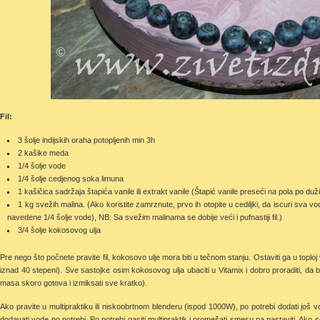
Fil:
3 šolje indijskih oraha potopljenih min 3h
2 kašike meda
1/4 šolje vode
1/4 šolje cedjenog soka limuna
1 kašičica sadržaja štapića vanile ili extrakt vanile (Štapić vanile preseći na pola po duž
1 kg svežih malina. (Ako koristite zamrznute, prvo ih otopite u cediljki, da iscuri sva 
navedene 1/4 šolje vode), NB: Sa svežim malinama se dobije veći i pufnastiji fil.)
3/4 šolje kokosovog ulja
Pre nego što počnete pravite fil, kokosovo ulje mora biti u tečnom stanju. Ostaviti ga u toploj 
iznad 40 stepeni). Sve sastojke osim kokosovog ulja ubaciti u Vitamix i dobro proraditi, da
masa skoro gotova i izmiksati sve kratko).
Ako pravite u multipraktiku ili niskoobrtnom blenderu (ispod 1000W), po potrebi dodati još v
dodavati vode po potrebi. Po potrebi gasiti multipraktik i promešati smesu pa nastaviti. Ako 