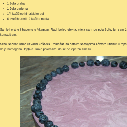
1 šolja oraha
1 šolja badema
1/4 kašičice himalajske soli
6 svežih urmi i 2 kašike meda
Samleti orahe i bademe u Vitamixu. Radi boljeg efekta, mlela sam po pola šolje, jer sam 
komadićem.
Sitno iseckati urme (izvaditi koštice). Pomešati sa ostalim sastojcima i čvrsto utisnuti u tep
da je homogena i lepljiva. Ruke pokvasite, da se ne lepe za smesu.