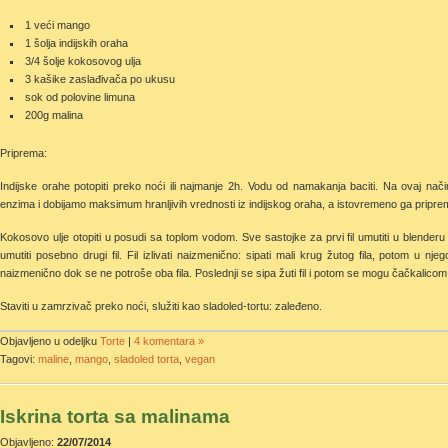
1 veći mango
1 šolja indijskih oraha
3/4 šolje kokosovog ulja
3 kašike zaslađivača po ukusu
sok od polovine limuna
200g malina
Priprema:
Indijske orahe potopiti preko noći ili najmanje 2h. Vodu od namakanja baciti. Na ovaj nači
enzima i dobijamo maksimum hranljivih vrednosti iz indijskog oraha, a istovremeno ga pripr
Kokosovo ulje otopiti u posudi sa toplom vodom. Sve sastojke za prvi fil umutiti u blender
umutiti posebno drugi fil. Fil izlivati naizmenično: sipati mali krug žutog fila, potom u njeg
naizmenično dok se ne potroše oba fila. Poslednji se sipa žuti fil i potom se mogu čačkalicom 
Staviti u zamrzivač preko noći, služiti kao sladoled-tortu: zaleđeno.
Objavljeno u odeljku
Torte
|
4 komentara »
Tagovi:
maline
,
mango
,
sladoled torta
,
vegan
Iskrina torta sa malinama
Objavljeno:
22/07/2014