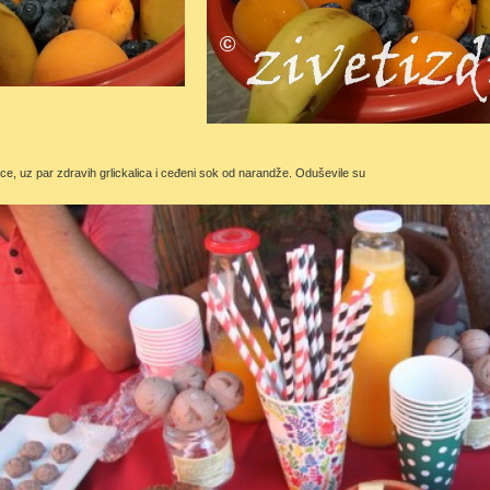
ce, uz par zdravih grlickalica i ceđeni sok od narandže. Oduševile su