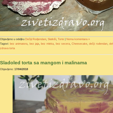
Objavljeno u odeljku
Dečiji Rodjendani
,
Slatkiši
,
Torte
|
Nema komentara »
Tagovi:
bez animatora
,
bez jaja
,
bez mleka
,
bez secera
,
Cheesecake
,
dečji rođendan
,
del
zdrava torta
Sladoled torta sa mangom i malinama
Objavljeno:
17/04/2018