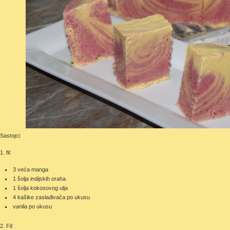
Sastojci:
1. fil:
3 veća manga
1 šolja indijskih oraha
1 šolja kokosovog ulja
4 kašike zaslađivača po ukusu
vanila po ukusu
2. Fil: