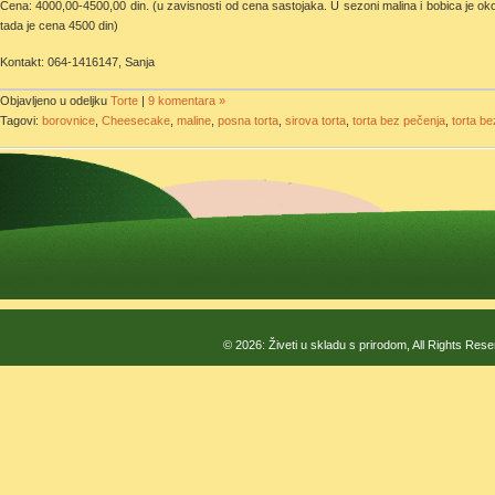
Cena: 4000,00-4500,00 din. (u zavisnosti od cena sastojaka. U sezoni malina i bobica je ok
tada je cena 4500 din)
Kontakt: 064-1416147, Sanja
Objavljeno u odeljku
Torte
|
9 komentara »
Tagovi:
borovnice
,
Cheesecake
,
maline
,
posna torta
,
sirova torta
,
torta bez pečenja
,
torta b
© 2026: Živeti u skladu s prirodom, All Rights Res