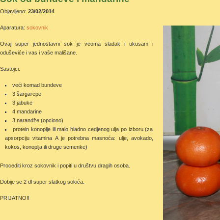
Objavljeno:
23/02/2014
Aparatura:
sokovnik
Ovaj super jednostavni sok je veoma sladak i ukusam i
oduševiće i vas i vaše mališane.
Sastojci:
veći komad bundeve
3 šargarepe
3 jabuke
4 mandarine
3 narandže (opciono)
protein konoplje ili malo hladno cedjenog ulja po izboru (za
apsorpciju vitamina A je potrebna masnoća: ulje, avokado,
kokos, konoplja ili druge semenke)
Procediti kroz sokovnik i popiti u društvu dragih osoba.
Dobije se 2 dl super slatkog sokića.
PRIJATNO!!