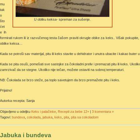
mu
tak
o
U obliku keksa- spreman za sušenje.
što
ćet
e ih
formirati rukom ili iz razvučenog testa čašom praviti okrugle obike za keks.. Višak pokupite
oblike keksa…
Kada se potroši sav materijal, pitu ili keks stavite u dehidrator i unutra ubacite i kakao buter 
Kada se pita osuši, pomešati sve sastojke za čokoladni preliv i premazati pitu ili keks. Ukoliko
zamrzivač da se stegne. Ukoliko nije tečan, možete ostaviti na sobnoj temperaturi.
NB: Čokolada se brzo steže, pa toplo savetujem da brzo premažete pitu i keks.
Prijatno!
Autorka recepta: Sanja
Objavljeno u odeljku
Keks i palačinke
,
Recepti za bebe 12+
|
3 komentara »
Tagovi:
bundeva
,
cokolada
,
jabuka
,
keks
,
pita
,
pita sa cokoladom
Jabuka i bundeva