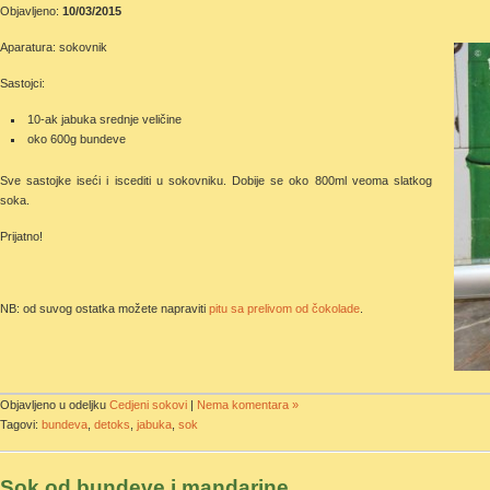
Objavljeno:
10/03/2015
Aparatura: sokovnik
Sastojci:
10-ak jabuka srednje veličine
oko 600g bundeve
Sve sastojke iseći i iscediti u sokovniku. Dobije se oko 800ml veoma slatkog
soka.
Prijatno!
NB: od suvog ostatka možete napraviti
pitu sa prelivom od čokolade
.
Objavljeno u odeljku
Cedjeni sokovi
|
Nema komentara »
Tagovi:
bundeva
,
detoks
,
jabuka
,
sok
Sok od bundeve i mandarine