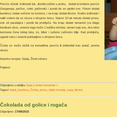
Povrće očistiti. Izdinstati luk, đumbir,začine u prahu, dodati izrendano povrće
(šargarepa, peršun, celer, paštrnak) i pustiti da se sjedini sve. Potom dodati
bundevu i batat sečene na kockice, i na kraju dodati tikvice. Kratko izdinstati i
naliti vodom da se skuva u ekspres loncu. Nakon 10-ak minuta dodati proso,
sok od paradajza i pustiti da proključa. Na kraju dodati tamarind (za blago
kiselkast ukus, umesto toga može 1 kašika sirćeta), tamari soja sos, dva sitno
iseckana čena belog luka, so, biber i sušeno začinsko bilje. Kad proključa,
ugasiti vatru i ostaviti poklopljeno u ekspres loncu.
Čorba se može služiti sa komadima povrća ili izblendati kao potaž, prema
ukusu.
Autorka recepta: Sanja, Živeti zdravo
Prijatno!
Objavljeno u odeljku
Supe
|
Jedan komentar »
Tagovi:
batat
,
bundeva
,
Čorba
,
proso
,
slatki krompir
,
supa
,
tikvice
Čokolada od golice i rogača
Objavljeno:
17/08/2015