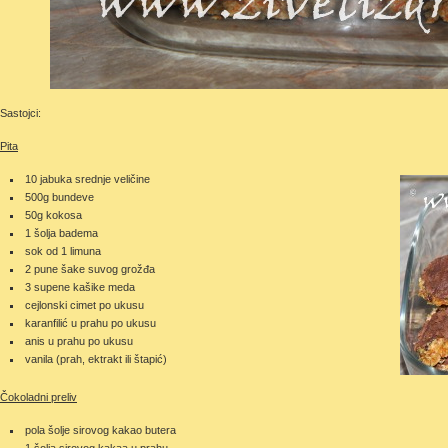
Sastojci:
Pita
10 jabuka srednje veličine
500g bundeve
50g kokosa
1 šolja badema
sok od 1 limuna
2 pune šake suvog grožđa
3 supene kašike meda
cejlonski cimet po ukusu
karanfilić u prahu po ukusu
anis u prahu po ukusu
vanila (prah, ektrakt ili štapić)
Čokoladni preliv
pola šolje sirovog kakao butera
1 šolja sirovog kakaa u prahu