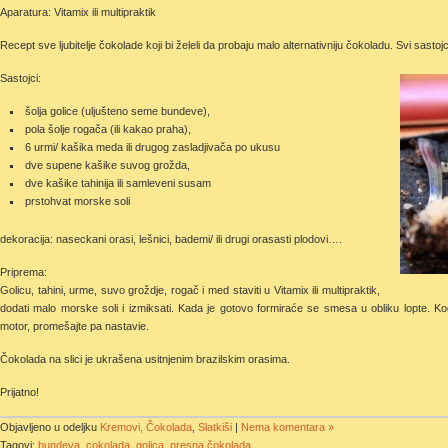
Aparatura: Vitamix ili multipraktik
Recept sve ljubitelje čokolade koji bi želeli da probaju malo alternativniju čokoladu. Svi sastoj
Sastojci:
šolja golice (uljušteno seme bundeve),
pola šolje rogača (ili kakao praha),
6 urmi/ kašika meda ili drugog zasladjivača po ukusu
dve supene kašike suvog grožda,
dve kašike tahinija ili samleveni susam
prstohvat morske soli
dekoracija: naseckani orasi, lešnici, bademi/ ili drugi orasasti plodovi….
Priprema:
Golicu, tahini, urme, suvo groždje, rogač i med staviti u Vitamix ili multipraktik,
dodati malo morske soli i izmiksati. Kada je gotovo formiraće se smesa u obliku lopte. Kod
motor, promešajte pa nastavie.
Čokolada na slici je ukrašena usitnjenim brazilskim orasima.
Prijatno!
Objavljeno u odeljku
Kremovi, Čokolada
,
Slatkiši
|
Nema komentara »
Tagovi:
bundeva
,
cokolada
,
golica
,
presna čokolada