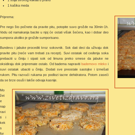
1 kašika meda
Priprema:
Pre nego što počnete da pravite pitu, potopite suvo grožđe na 30min-1h.
Vodu od namakanja bacite u njoj će ostati višak šećera, kao i dobar deo
sumpora ukoliko je grožđe sumporisano.
Bundevu i jabuke procediti kroz sokovnik. Sok dati deci da uživaju dok
pravite pitu (neće vam trebati za recept). Suvi ostatak od ceđenja soka
prebaciti u činiju i sipati sok od limuna preko smese da jabuke ne
oksidiraju dok pripremate ostalo. Od badema napraviti
bademovo mleko
i
suvi ostatak ubaciti u činiju. Dodati sve preostale sastojke i izmešati
rukom. Pitu razvući rukama po podlozi tacne dehidratora. Potom zaseći
da se brze osuši i lakše odvaja kasnije.
Mo
žet
e
nap
ravi
ti i
kek
s
for