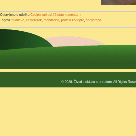
Objavljeno u odeljku
Cedjeni sokovi
|
Jedan komentar »
Tagovi:
bundeva
,
cedjenisok
,
mandarina
,
protein konoplje
,
šargarepa
© 2026: Živeti u skladu s prirodom, All Rights Res