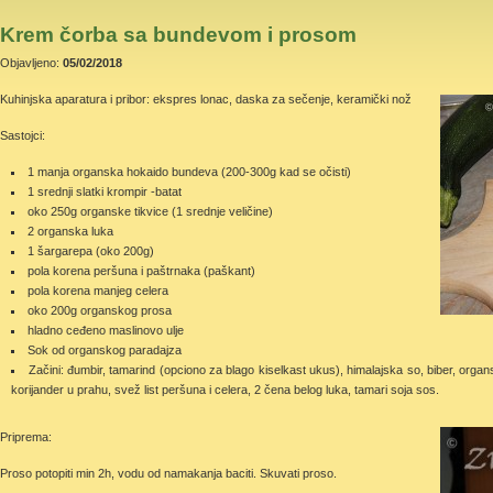
Krem čorba sa bundevom i prosom
Objavljeno:
05/02/2018
Kuhinjska aparatura i pribor: ekspres lonac, daska za sečenje, keramički nož
Sastojci:
1 manja organska hokaido bundeva (200-300g kad se očisti)
1 srednji slatki krompir -batat
oko 250g organske tikvice (1 srednje veličine)
2 organska luka
1 šargarepa (oko 200g)
pola korena peršuna i paštrnaka (paškant)
pola korena manjeg celera
oko 200g organskog prosa
hladno ceđeno maslinovo ulje
Sok od organskog paradajza
Začini: đumbir, tamarind (opciono za blago kiselkast ukus), himalajska so, biber, organ
korijander u prahu, svež list peršuna i celera, 2 čena belog luka, tamari soja sos.
Priprema:
Proso potopiti min 2h, vodu od namakanja baciti. Skuvati proso.