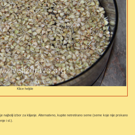
Klice heljde
ajbolji izbor za klijanje. Alternativno, kupite netretirano seme (seme koje nije prskano
je i sl.).