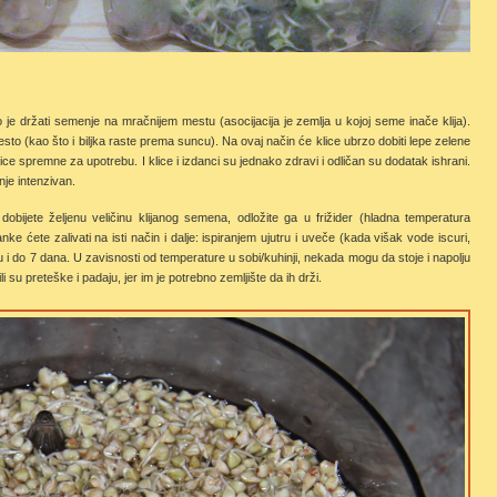
e držati semenje na mračnijem mestu (asocijacija je zemlja u kojoj seme inače klija).
 mesto (kao što i biljka raste prema suncu). Na ovaj način će klice ubrzo dobiti lepe zelene
lice spremne za upotrebu. I klice i izdanci su jednako zdravi i odličan su dodatak ishrani.
nje intenzivan.
dobijete željenu veličinu klijanog semena, odložite ga u frižider (hladna temperatura
nke ćete zalivati na isti način i dalje: ispiranjem ujutru i uveče (kada višak vode iscuri,
raju i do 7 dana. U zavisnosti od temperature u sobi/kuhinji, nekada mogu da stoje i napolju
i su preteške i padaju, jer im je potrebno zemljište da ih drži.