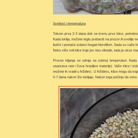
Svetlost i temperatura
Tokom prva 2-3 dana dok ne krenu prve klice, potrebno j
Kada isklija, možete teglu prebaciti na prozor ili svetlije
listiće i postaće izdanci bogati hlorofilom. Sada su vaše k
Neko više voli klice koje jos nisu olistale, tada je ukus ma
Proces klijanja se odvija na sobnoj temperaturi. Kada 
usporava rast i čuva hranljive materije). Vaše klice i izda
možete ih vratiti u frižider). U frižideru, klice mogu da t
5-7 dana nakon što isklijaju. Nakon toga počinju da venu il