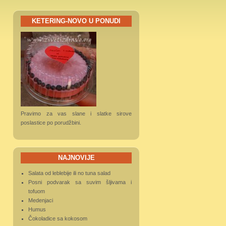
KETERING-NOVO U PONUDI
Pravimo za vas slane i slatke sirove
poslastice po porudžbini.
NAJNOVIJE
Salata od leblebije ili no tuna salad
Posni podvarak sa suvim šljivama i
tofuom
Medenjaci
Humus
Čokoladice sa kokosom