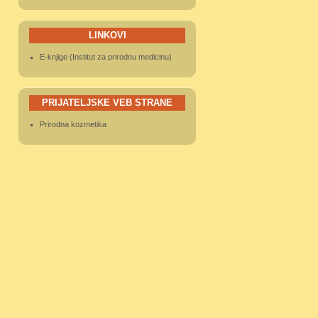
LINKOVI
E-knjige (Institut za prirodnu medicinu)
PRIJATELJSKE VEB STRANE
Prirodna kozmetika