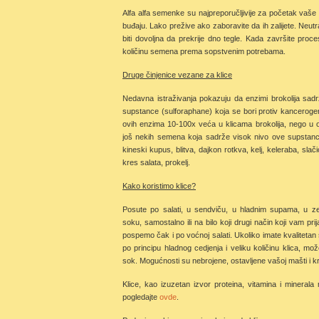
Alfa alfa semenke su najpreporučljivije za početak vaše 
buđaju. Lako prežive ako zaboravite da ih zalijete. Neu
biti dovoljna da prekrije dno tegle. Kada završite proces 
količinu semena prema sopstvenim potrebama.
Druge činjenice vezane za klice
Nedavna istraživanja pokazuju da enzimi brokolija sadrž
supstance (sulforaphane) koja se bori protiv kancerogeni
ovih enzima 10-100x veća u klicama brokolija, nego u od
još nekih semena koja sadrže visok nivo ove supstance:
kineski kupus, blitva, dajkon rotkva, kelj, keleraba, slači
kres salata, prokelj.
Kako koristimo klice?
Posute po salati, u sendviču, u hladnim supama, u 
soku, samostalno ili na bilo koji drugi način koji vam prij
pospemo čak i po voćnoj salati. Ukoliko imate kvalitetan 
po principu hladnog cedjenja i veliku količinu klica, može
sok. Mogućnosti su nebrojene, ostavljene vašoj mašti i kr
Klice, kao izuzetan izvor proteina, vitamina i minerala
pogledajte
ovde
.