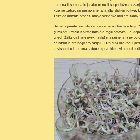
semena ili semena koja lako trunu ili su podložna buđanj
koja ne zahtevaju namakanje: alfa alfa, dajkon rotkva,
želite da ubrzate proces, manje semenke možete samo isp
Semena perete tako sto šačicu semena ubacite u teglu. S
gumicom. Potom ispirate tako što teglu ostavite u sudope
u tegli. Želite da imate uvek navlažena semena, a ne poto
će istrunuti pre nego što isklijaju. Dva puta dnevno, uju
zavisnosti od semena, videćete prve klice. Ako pustite kli