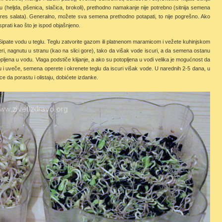
u (heljda, pšenica, slačica, brokoli), prethodno namakanje nije potrebno (sitnija semena
 kres salata). Generalno, možete sva semena prethodno potapati, to nije pogrešno. Ako
rati kao što je ispod objašnjeno.
ipate vodu u teglu. Teglu zatvorite gazom ili platnenom maramicom i vežete kuhinjskom
ri, nagnutu u stranu (kao na slici gore), tako da višak vode iscuri, a da semena ostanu
pljena u vodu. Vlaga podstiče klijanje, a ako su potopljena u vodi velika je mogućnost da
tru i uveče, semena operete i okrenete teglu da iscuri višak vode. U narednih 2-5 dana, u
ce da porastu i olistaju, dobićete izdanke.