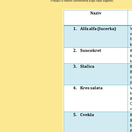
Podaci o nekim semenima koja rado klijamo: