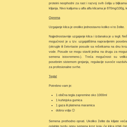
proteini neophodni za rast i razvoj svih ćelija u biljk
klijanja. Nivo kalijuma u alfa alfa klicama je 870mg/100g, 
Oprema
Uzgajanje klica je onoliko jednostavno koliko vi to želite.
Najjednostavnije uzgajanje klica i izdanaka je u tegli. Neš
mogućnost je u tzv. uzgajalištima napravljenim posebno
(okrugle ili četvrtaste posude sa rešetkama na dnu kroz
vode. Posude se mogu staviti jedna na drugu za mogućn
semena istovremeno.). Treća mogućnost su velika
posebnim sistemom grejanja, regulacije suvoće vazduh
za profesionalne svrhe.
Tegla!
Potrebno vam je:
1 obična tegla zapremine oko 1000ml
1 kuhinjska gumica
1 gaza ili platnena maramica
dobra volja 🙂
Semena prethodno oprati. Ukoliko želite da klijate već
oslabite tvrdu opnu semena kroz koju će klica izbiti (npr