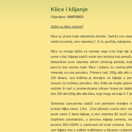
Klice i klijanje
Objavljeno:
02/07/2013
Zašto su klice zdrave?
Klice su prave male vitaminske bombe. Sadrže sve vitamine
nekim izvorima, nivo vitamina C, E, A, gvožđa, kalcijuma, k
Klice su mnogo lakše za varenje nego zrno koje nije pro
seme u fazi klijanja sadrži visok nivo enzima koji pomažu
fantastičan izvor vitamina tokom zimskog perioda, ka
povrća ima veoma malo. Klice i izdanci su veoma jeftin
minerala za celu porodicu. Primera radi, 100g alfa alfa
100 dinara, ova količina je dovoljna za klijanje u pe
meseci za tročlanu porodicu. Ako želite da kupite gotove 
možete ih naći u prodavnicama zdrave hrane po daleko
oko 200 din/100g alfa-alfa klica, koje mogu da traju 5-7 d
Semenka suncokreta sadrži sve potrebne hranljive ma
izraste biljka visine 1,5m. Zrno pšenice uveća nivo v
posle samo 2 dana klijanja, a nivo vitamina B2 skoči 
Uopšteno posmatrano, u procesu klijanja semena, ni
poveća 300-1400% u zavisnosti od vrste semena. Enz
rast biljaka ima u velikim količinama u klicama i izdan