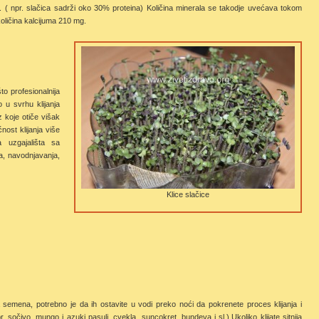
ama. ( npr. slačica sadrži oko 30% proteina) Količina minerala se takodje uvećava tokom
količina kalcijuma 210 mg.
to profesionalnija
 u svrhu klijanja
 koje otiče višak
ost klijanja više
 uzgajališta sa
a, navodnjavanja,
Klice slačice
a semena, potrebno je da ih ostavite u vodi preko noći da pokrenete proces klijanja i
. sočivo, mungo i azuki pasulj, cvekla, suncokret, bundeva i sl.).Ukoliko klijate sitnija