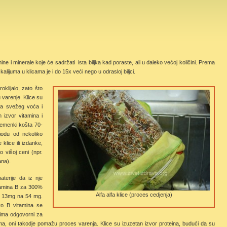
 i minerale koje će sadržati ista biljka kad poraste, ali u daleko većoj količini. Prema
alijuma u klicama je i do 15x veći nego u odrasloj biljci.
klijalo, zato što
 varenje. Klice su
da svežeg voća i
 izvor vitamina i
 semenki košta 70-
riodu od nekoliko
klice ili izdanke,
 višoj ceni (npr.
ana).
terije da iz nje
itamina B za 300%
Alfa alfa klice (proces cedjenja)
sa 13mg na 54 mg.
vo B vitamina se
ima odgovorni za
cima, oni takodje pomažu proces varenja. Klice su izuzetan izvor proteina, budući da su