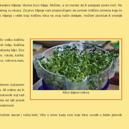
karijere klijanja. Veoma brzo klijaju. Možete, a ne morate da ih potapate preko noći. Ne
tralnog su ukusa. Za prvo klijanje vam preporučujem da uzmete količinu semena koja će
klijanja i vidite koju količinu klica na ovaj način dobijate, možete povećati ili smanjiti
e veliku količinu
h ćelija. Količina
rasloj biljci. Evo
 rukola, karfiol,
ca, rotkvica,repa,
zelenom kašastom
a. Mi volimo da ih
Klice dajkon rotkve
sokovnik koji radi
te od njih praviti
eativnosti.
 možete davati i vašoj bebi. Više o tome kada smo koje klice uvodili u bebin jelovnik