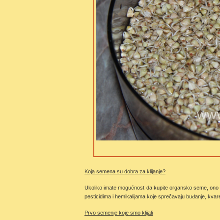
Koja semena su dobra za klijanje?
Ukoliko imate mogućnost da kupite organsko seme, ono je n
pesticidima i hemikalijama koje sprečavaju buđanje, kvaren
Prvo semenje koje smo klijali