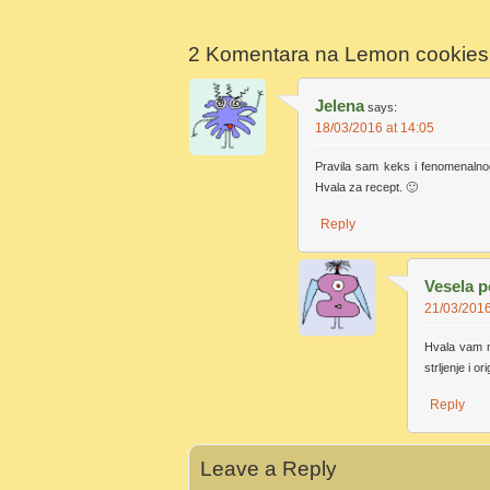
2 Komentara na
Lemon cookies 
Jelena
says:
18/03/2016 at 14:05
Pravila sam keks i fenomenalnog
Hvala za recept. 🙂
Reply
Vesela p
21/03/2016
Hvala vam n
strljenje i 
Reply
Leave a Reply