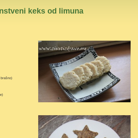
nstveni keks od limuna
 brašno)
je)