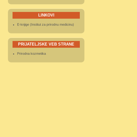
LINKOVI
E-knjige (Institut za prirodnu medicinu)
PRIJATELJSKE VEB STRANE
Prirodna kozmetika