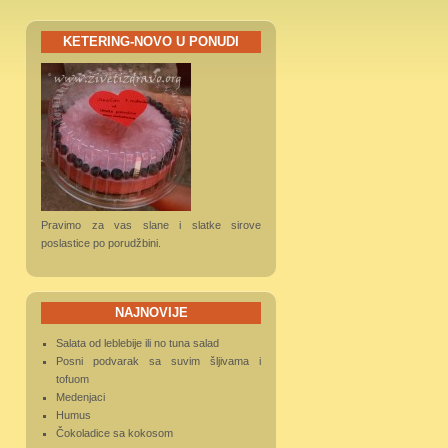
KETERING-NOVO U PONUDI
Pravimo za vas slane i slatke sirove
poslastice po porudžbini.
NAJNOVIJE
Salata od leblebije ili no tuna salad
Posni podvarak sa suvim šljivama i
tofuom
Medenjaci
Humus
Čokoladice sa kokosom