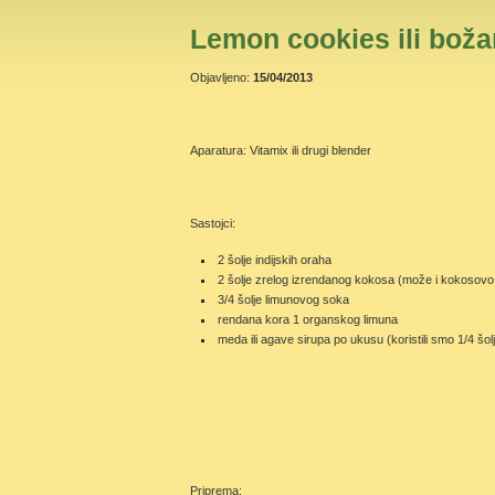
Lemon cookies ili boža
Objavljeno:
15/04/2013
Aparatura: Vitamix ili drugi blender
Sastojci:
2 šolje indijskih oraha
2 šolje zrelog izrendanog kokosa (može i kokosovo
3/4 šolje limunovog soka
rendana kora 1 organskog limuna
meda ili agave sirupa po ukusu (koristili smo 1/4 šol
Priprema: