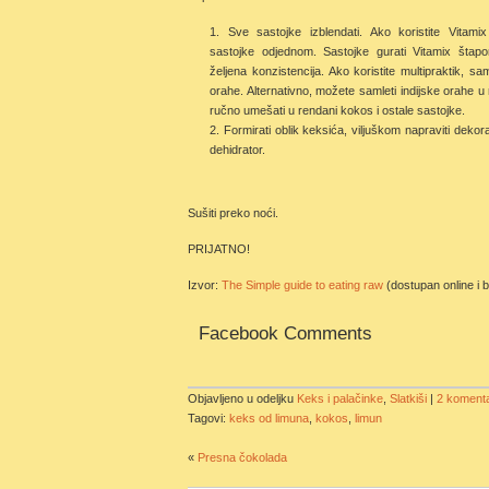
Sve sastojke izblendati. Ako koristite Vitam
sastojke odjednom. Sastojke gurati Vitamix šta
željena konzistencija. Ako koristite multipraktik, sam
orahe. Alternativno, možete samleti indijske orahe u
ručno umešati u rendani kokos i ostale sastojke.
Formirati oblik keksića, viljuškom napraviti dekoraci
dehidrator.
Sušiti preko noći.
PRIJATNO!
Izvor:
The Simple guide to eating raw
(dostupan online i 
Facebook Comments
Objavljeno u odeljku
Keks i palačinke
,
Slatkiši
|
2 koment
Tagovi:
keks od limuna
,
kokos
,
limun
«
Presna čokolada