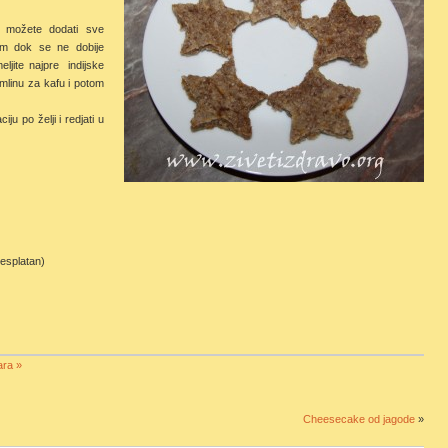
ix možete dodati sve
pom dok se ne dobije
eljite najpre indijske
 mlinu za kafu i potom
ju po želji i redjati u
besplatan)
ara »
Cheesecake od jagode
»