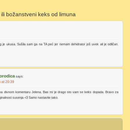
ili božanstveni keks od limuna
 je ukusa. Sušila sam ga na TA peć jer nemam dehidrator još uvek ali je odličan.
orodica
says:
 at 20:39
a divnom komentaru Jelena. Bas mi je drago sto vam se keks dopada. Bravo za
originalnost susenja <3 Samo nastavite tako.