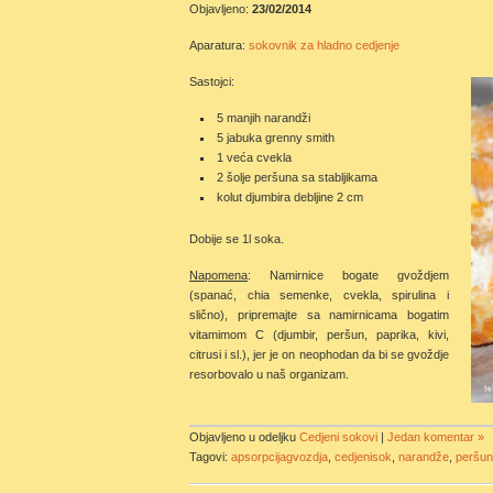
Objavljeno:
23/02/2014
Aparatura:
sokovnik za hladno cedjenje
Sastojci:
5 manjih narandži
5 jabuka grenny smith
1 veća cvekla
2 šolje peršuna sa stabljikama
kolut djumbira debljine 2 cm
Dobije se 1l soka.
Napomena
: Namirnice bogate gvoždjem
(spanać, chia semenke, cvekla, spirulina i
slično), pripremajte sa namirnicama bogatim
vitamimom C (djumbir, peršun, paprika, kivi,
citrusi i sl.), jer je on neophodan da bi se gvoždje
resorbovalo u naš organizam.
Objavljeno u odeljku
Cedjeni sokovi
|
Jedan komentar »
Tagovi:
apsorpcijagvozdja
,
cedjenisok
,
narandže
,
peršun