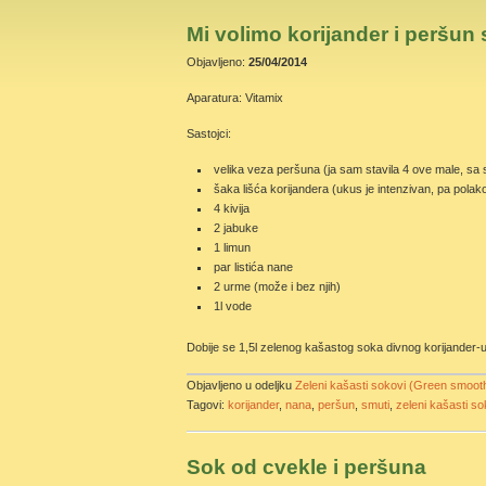
Mi volimo korijander i peršun 
Objavljeno:
25/04/2014
Aparatura: Vitamix
Sastojci:
velika veza peršuna (ja sam stavila 4 ove male, sa s
šaka lišća korijandera (ukus je intenzivan, pa polak
4 kivija
2 jabuke
1 limun
par listića nane
2 urme (može i bez njih)
1l vode
Dobije se 1,5l zelenog kašastog soka divnog korijander-
Objavljeno u odeljku
Zeleni kašasti sokovi (Green smooth
Tagovi:
korijander
,
nana
,
peršun
,
smuti
,
zeleni kašasti so
Sok od cvekle i peršuna