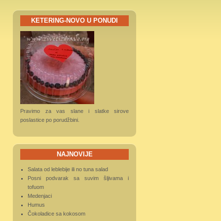
KETERING-NOVO U PONUDI
Pravimo za vas slane i slatke sirove
poslastice po porudžbini.
NAJNOVIJE
Salata od leblebije ili no tuna salad
Posni podvarak sa suvim šljivama i
tofuom
Medenjaci
Humus
Čokoladice sa kokosom