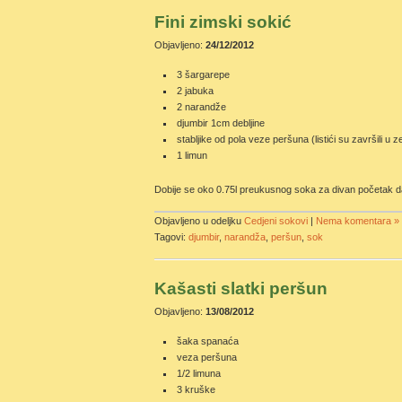
Fini zimski sokić
Objavljeno:
24/12/2012
3 šargarepe
2 jabuka
2 narandže
djumbir 1cm debljine
stabljike od pola veze peršuna (listići su završili 
1 limun
Dobije se oko 0.75l preukusnog soka za divan početak d
Objavljeno u odeljku
Cedjeni sokovi
|
Nema komentara »
Tagovi:
djumbir
,
narandža
,
peršun
,
sok
Kašasti slatki peršun
Objavljeno:
13/08/2012
šaka spanaća
veza peršuna
1/2 limuna
3 kruške