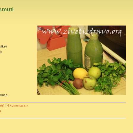
smuti
like)
o)
ukusa.
ie)
|
4 komentara »
k