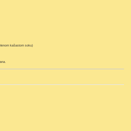
u zelenom kašastom soku)
ana.