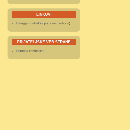
LINKOVI
E-knjige (Institut za prirodnu medicinu)
PRIJATELJSKE VEB STRANE
Prirodna kozmetika