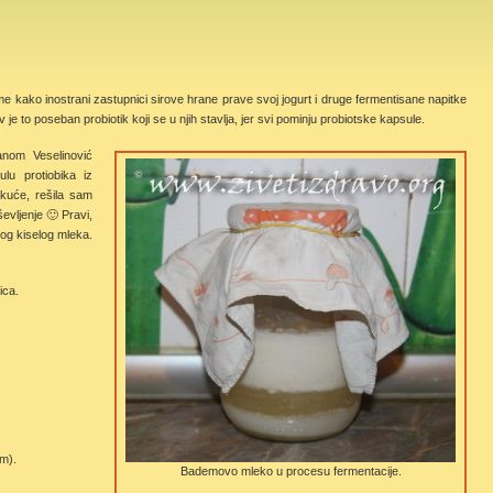
ome kako inostrani zastupnici sirove hrane prave svoj jogurt i druge fermentisane napitke
 je to poseban probiotik koji se u njih stavlja, jer svi pominju probiotske kapsule.
nom Veselinović
lu protiobika iz
kuće, rešila sam
vljenje 🙂 Pravi,
kog kiselog mleka.
ica.
m).
Bademovo mleko u procesu fermentacije.