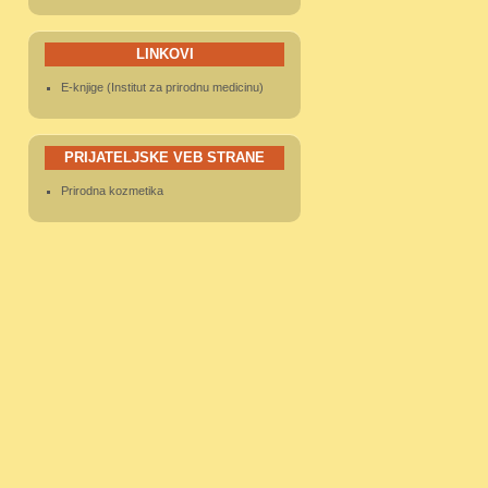
LINKOVI
E-knjige (Institut za prirodnu medicinu)
PRIJATELJSKE VEB STRANE
Prirodna kozmetika