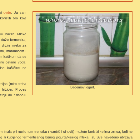
aći
ovde
. Ja sam
istiti bilo koje
ulu bacite. Mleko
o duže fermentira,
oj držite mleko za
pom, maramicom i
nom kašikom da se
 dnu ostane voda.
lne kašičice ne
ljna (miris treba
Bademov jogurt.
 frižider. Proces
stoji i do 7 dana u
 imala pri ruci u tom trenutku (Ivančić i sinovi)) možete koristiti kefirna zrnca, kefirne
nog ili kupljenog fermentisanog biljnog jogurta/kiselog mleka i sl. Sve navedeno ubrzava