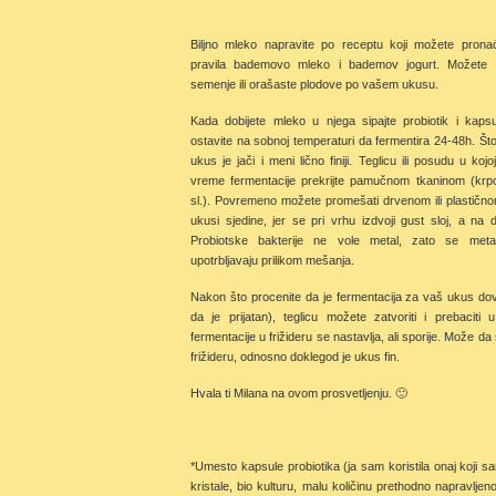
Biljno mleko napravite po receptu koji možete pron
pravila bademovo mleko i bademov jogurt. Možete kor
semenje ili orašaste plodove po vašem ukusu.
Kada dobijete mleko u njega sipajte probiotik i kaps
ostavite na sobnoj temperaturi da fermentira 24-48h. Št
ukus je jači i meni lično finiji. Teglicu ili posudu u koj
vreme fermentacije prekrijte pamučnom tkaninom (kr
sl.). Povremeno možete promešati drvenom ili plastič
ukusi sjedine, jer se pri vrhu izdvoji gust sloj, a na
Probiotske bakterije ne vole metal, zato se meta
upotrbljavaju prilikom mešanja.
Nakon što procenite da je fermentacija za vaš ukus dovo
da je prijatan), teglicu možete zatvoriti i prebaciti u
fermentacije u frižideru se nastavlja, ali sporije. Može da 
frižideru, odnosno doklegod je ukus fin.
Hvala ti Milana na ovom prosvetljenju. 🙂
*Umesto kapsule probiotika (ja sam koristila onaj koji sam
kristale, bio kulturu, malu količinu prethodno napravlje