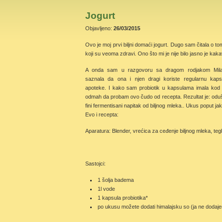
Jogurt
Objavljeno:
26/03/2015
Ovo je moj prvi biljni domaći jogurt. Dugo sam čitala o t
koji su veoma zdravi. Ono što mi je nije bilo jasno je kakav
A onda sam u razgovoru sa dragom rodjakom Mila
saznala da ona i njen dragi koriste regularnu kapsu
apoteke. I kako sam probiotik u kapsulama imala kod 
odmah da probam ovo čudo od recepta. Rezultat je: oduše
fini fermentisani napitak od biljnog mleka.. Ukus poput ja
Evo i recepta:
Aparatura: Blender, vrećica za ceđenje biljnog mleka, tegl
Sastojci:
1 šolja badema
1l vode
1 kapsula probiotika*
po ukusu možete dodati himalajsku so (ja ne dodaje