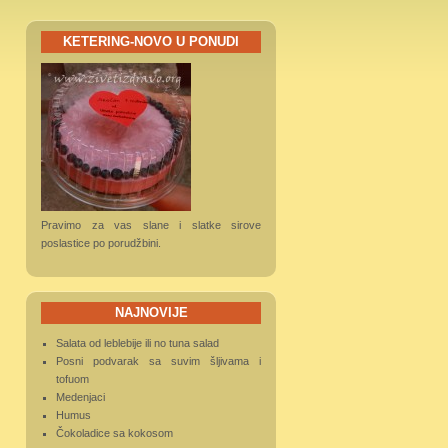
KETERING-NOVO U PONUDI
Pravimo za vas slane i slatke sirove
poslastice po porudžbini.
NAJNOVIJE
Salata od leblebije ili no tuna salad
Posni podvarak sa suvim šljivama i
tofuom
Medenjaci
Humus
Čokoladice sa kokosom