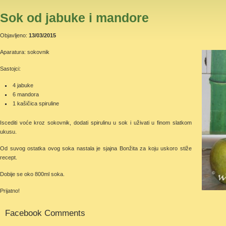
Sok od jabuke i mandore
Objavljeno:
13/03/2015
Aparatura: sokovnik
Sastojci:
4 jabuke
6 mandora
1 kašičica spiruline
Iscediti voće kroz sokovnik, dodati spirulinu u sok i uživati u finom slatkom
ukusu.
Od suvog ostatka ovog soka nastala je sjajna Bonžita za koju uskoro stiže
recept.
Dobije se oko 800ml soka.
Prijatno!
Facebook Comments