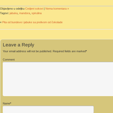
Objavljeno u odeljku
Cedjeni sokovi
|
Nema komentara »
Tagovi:
jabuka
,
mandora
,
spirulina
«
Pita od bundeve i jabuke sa prelivom od čokolade
Leave a Reply
Your email address will not be published.
Required fields are marked
*
Comment
Name
*