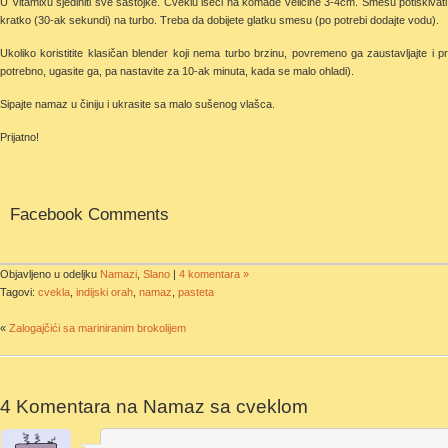
U Vitamixu sjediniti sve sastojke. Cveklu iseći na komade veličine 3-4cm. Smesu potiskivati 
kratko (30-ak sekundi) na turbo. Treba da dobijete glatku smesu (po potrebi dodajte vodu).
Ukoliko koristitite klasičan blender koji nema turbo brzinu, povremeno ga zaustavljajte i 
potrebno, ugasite ga, pa nastavite za 10-ak minuta, kada se malo ohladi).
Sipajte namaz u činiju i ukrasite sa malo sušenog vlašca.
Prijatno!
Facebook Comments
Objavljeno u odeljku
Namazi
,
Slano
|
4 komentara »
Tagovi:
cvekla
,
indijski orah
,
namaz
,
pasteta
«
Zalogajčići sa mariniranim brokolijem
4 Komentara na
Namaz sa cveklom