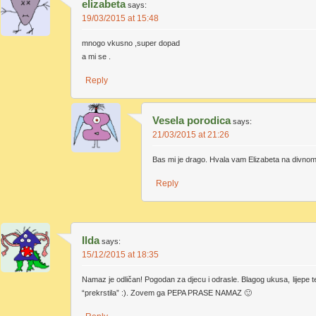
elizabeta
says:
19/03/2015 at 15:48
mnogo vkusno ,super dopad
a mi se .
Reply
Vesela porodica
says:
21/03/2015 at 21:26
Bas mi je drago. Hvala vam Elizabeta na divno
Reply
Ilda
says:
15/12/2015 at 18:35
Namaz je odličan! Pogodan za djecu i odrasle. Blagog ukusa, lijepe t
“prekrstila” :). Zovem ga PEPA PRASE NAMAZ 🙂