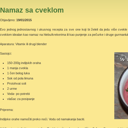
Namaz sa cveklom
Objavljeno:
19/01/2015
Evo jednog jednostavnog i ukusnog recepta za sve one koji bi želeli da jedu više cvekl
cveklom idealan kao namaz na hlebu/krekerima ili kao punjenje za pečurke i druge gurmanlu
Aparatura: Vitamix ili drugi blender
Sastojci:
150-200g indijskih oraha
1 manja cvekla
1 čen belog luka
Sok od pola limuna
Prstohvat soli
2 urme
Voda- po potrebi
vlašac za posipanje
Priprema:
Indijske orahe namočiti preko noći. Vodu od namakanja baciti.