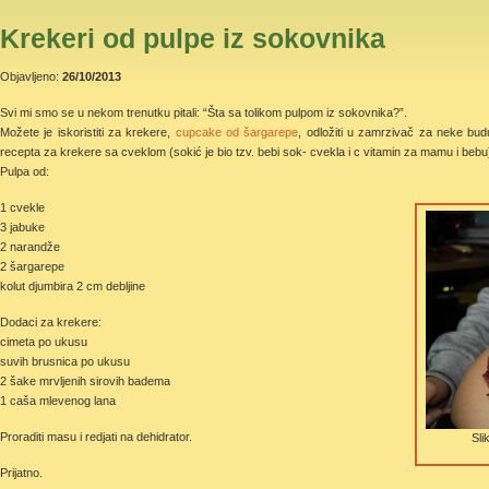
Krekeri od pulpe iz sokovnika
Objavljeno:
26/10/2013
Svi mi smo se u nekom trenutku pitali: “Šta sa tolikom pulpom iz sokovnika?”.
Možete je iskoristiti za krekere,
cupcake od šargarepe
, odložiti u zamrzivač za neke bud
recepta za krekere sa cveklom (sokić je bio tzv. bebi sok- cvekla i c vitamin za mamu i bebu
Pulpa od:
1 cvekle
3 jabuke
2 narandže
2 šargarepe
kolut djumbira 2 cm debljine
Dodaci za krekere:
cimeta po ukusu
suvih brusnica po ukusu
2 šake mrvljenih sirovih badema
1 caša mlevenog lana
Proraditi masu i redjati na dehidrator.
Sli
Prijatno.