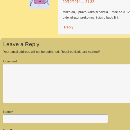
20/10/2014 at 21:32
Moze da, upravo kako si navela.. Pece se 8-12
u dehidrator preko noci i ujutru budu fini.
Reply
Leave a Reply
Your email address will not be published.
Required fields are marked
*
Comment
Name
*