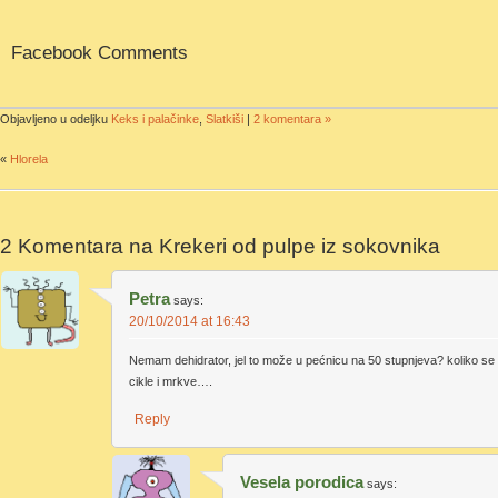
Facebook Comments
Objavljeno u odeljku
Keks i palačinke
,
Slatkiši
|
2 komentara »
«
Hlorela
2 Komentara na
Krekeri od pulpe iz sokovnika
Petra
says:
20/10/2014 at 16:43
Nemam dehidrator, jel to može u pećnicu na 50 stupnjeva? koliko se
cikle i mrkve….
Reply
Vesela porodica
says: