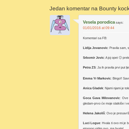
Jedan komentar na
Bounty koc
Vesela porodica
says:
01/01/2016 at 09:44
Komentari sa FB:
Lidija Jovanovic
: Pravila sam, 
Srbomir Jovic
: A joj opet 🙂 p
Petra ZS
: Ja ih pravila prvi put 
Emma Yr Markovic
: Bingo!! Sav
Anica Gladek
: Njami njami je to
Goca Gava Milovanovic
: Ove 
gledam-prvo će moje slatkiše i v
Helena Jakoliš
: Ovo je presavr
Luci Logue
: Hvala ti ovo mi je
etooooo vidim ovo, ma hvala!