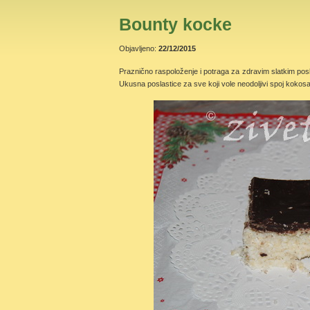
Bounty kocke
Objavljeno:
22/12/2015
Praznično raspoloženje i potraga za zdravim slatkim pos
Ukusna poslastice za sve koji vole neodoljivi spoj kokosa