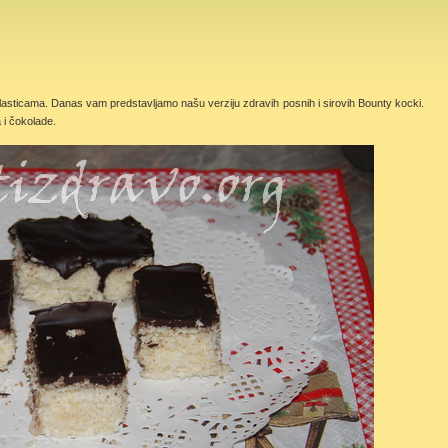
lasticama. Danas vam predstavljamo našu verziju zdravih posnih i sirovih Bounty kocki.
 i čokolade.