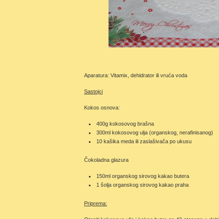
Aparatura: Vitamix, dehidrator ili vruća voda
Sastojci
Kokos osnova:
400g kokosovog brašna
300ml kokosovog ulja (organskog, nerafinisanog)
10 kašika meda ili zaslašivača po ukusu
Čokoladna glazura
150ml organskog sirovog kakao butera
1 šolja organskog sirovog kakao praha
Priprema: