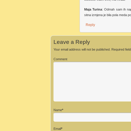
Maja Turina
: Odmah sam ih napr
sitna izmjena je bila pola meda p
Reply
Leave a Reply
Your email address will not be published.
Required fiel
Comment
Name
*
Email
*