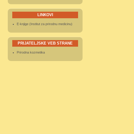
LINKOVI
E-knjige (Institut za prirodnu medicinu)
PRIJATELJSKE VEB STRANE
Prirodna kozmetika