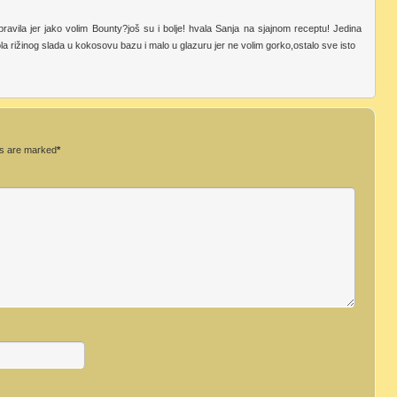
avila jer jako volim Bounty?još su i bolje! hvala Sanja na sjajnom receptu! Jedina
ola rižinog slada u kokosovu bazu i malo u glazuru jer ne volim gorko,ostalo sve isto
ds are marked
*