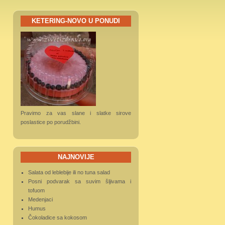
KETERING-NOVO U PONUDI
Pravimo za vas slane i slatke sirove
poslastice po porudžbini.
NAJNOVIJE
Salata od leblebije ili no tuna salad
Posni podvarak sa suvim šljivama i
tofuom
Medenjaci
Humus
Čokoladice sa kokosom