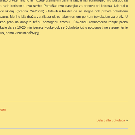
ratoru. Alternativno ih možete u zimskim danima staviti na radijator/peć ili u posudu sa
a rado koristim u ove svrhe. Pomešati sve sastojke za osnovu od kokosa. Utisnuti u
ice skidaju (prečnik 24-26cm). Ostaviti u frižider da se stegne dok pravite čokoladnu
glazuru. Meni je bila draža verzija za skroz jakom crnom gorkom čokoladom za preliv. U
 kakao prah da dobijete tečnu homogenu smesu. Čokoladu ravnomerno razlijte preko
a je da za 10-20 min isečete kocke dok se čokolada još u potpunosti ne stegne, jer je
s, samo vizuelni doživljaj).
egan
Bela Jaffa čokolada
»