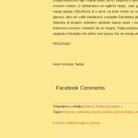
Otopiti kokosovo ulje i kakao buter na 42 stepena u dehid
vrućom vodom. U dehidratoru se najbrže otope, zato g
manju tepsiju (35x20cm) ili u okvir za torte kome se iv
glazuru. Ako ste veliki sladokusci zasladite čokoladnu 
Vitamixu ili drugom belnderu sjedinite kakao buter i
kokosove osnove i ostavite da se stegne. Topla preporuk
stegnutu čokoladu vrlo teško seći (puca, što ne menja uku
PRIJATNO!
Autor recepta: Sanja
Facebook Comments
Objavljeno u odeljku
Kolači
|
Jedan komentar »
Tagovi:
bounty
,
cokolada
,
kocke
,
kokos
,
sirova hrana
,
v
«
Posne rafaelo kuglice (sirove)