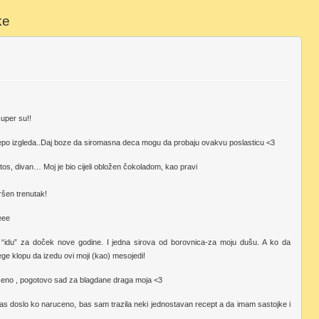
ke
super su!!
relepo izgleda..Daj boze da siromasna deca mogu da probaju ovakvu poslasticu <3
ljetos, divan… Moj je bio cijeli obložen čokoladom, kao pravi
ršen trenutak!
leee
“idu” za doček nove godine. I jedna sirova od borovnica-za moju dušu. A ko da
ege klopu da izedu ovi moji (kao) mesojedi!
šeno , pogotovo sad za blagdane draga moja <3
 bas doslo ko naruceno, bas sam trazila neki jednostavan recept a da imam sastojke i