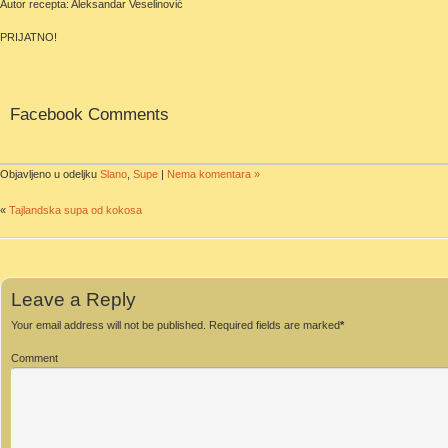
Autor recepta: Aleksandar Veselinović
PRIJATNO!
Facebook Comments
Objavljeno u odeljku
Slano
,
Supe
|
Nema komentara »
«
Tajlandska supa od kokosa
Leave a Reply
Your email address will not be published.
Required fields are marked
*
Comment