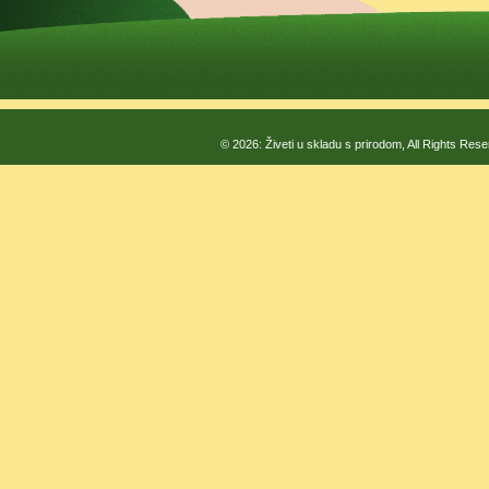
© 2026: Živeti u skladu s prirodom, All Rights Res