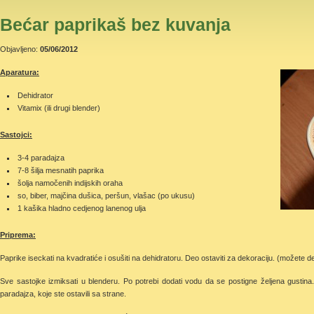
Bećar paprikaš bez kuvanja
Objavljeno:
05/06/2012
Aparatura:
Dehidrator
Vitamix (ili drugi blender)
Sastojci:
3-4 paradajza
7-8 šilja mesnatih paprika
šolja namočenih indijskih oraha
so, biber, majčina dušica, peršun, vlašac (po ukusu)
1 kašika hladno cedjenog lanenog ulja
Priprema:
Paprike iseckati na kvadratiće i osušiti na dehidratoru. Deo ostaviti za dekoraciju. (možete de
Sve sastojke izmiksati u blenderu. Po potrebi dodati vodu da se postigne željena gustina
paradajza, koje ste ostavili sa strane.