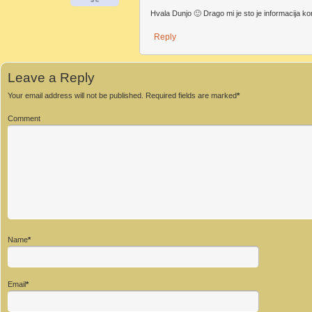
Hvala Dunjo 🙂 Drago mi je sto je informacija ko
Reply
Leave a Reply
Your email address will not be published.
Required fields are marked
*
Comment
Name
*
Email
*