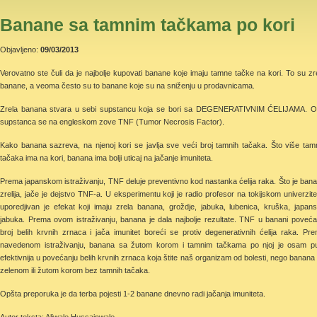
Banane sa tamnim tačkama po kori
Objavljeno:
09/03/2013
Verovatno ste čuli da je najbolje kupovati banane koje imaju tamne tačke na kori. To su zr
banane, a veoma često su to banane koje su na sniženju u prodavnicama.
Zrela banana stvara u sebi supstancu koja se bori sa DEGENERATIVNIM ĆELIJAMA. 
supstanca se na engleskom zove TNF (Tumor Necrosis Factor).
Kako banana sazreva, na njenoj kori se javlja sve veći broj tamnih tačaka. Što više tam
tačaka ima na kori, banana ima bolji uticaj na jačanje imuniteta.
Prema japanskom istraživanju, TNF deluje preventivno kod nastanka ćelija raka. Što je ban
zrelija, jače je dejstvo TNF-a. U eksperimentu koji je radio profesor na tokijskom univerzite
uporedjivan je efekat koji imaju zrela banana, groždje, jabuka, lubenica, kruška, japan
jabuka. Prema ovom istraživanju, banana je dala najbolje rezultate. TNF u banani poveć
broj belih krvnih zrnaca i jača imunitet boreći se protiv degenerativnih ćelija raka. Pr
navedenom istraživanju, banana sa žutom korom i tamnim tačkama po njoj je osam p
efektivnija u povećanju belih krvnih zrnaca koja štite naš organizam od bolesti, nego banana
zelenom ili žutom korom bez tamnih tačaka.
Opšta preporuka je da terba pojesti 1-2 banane dnevno radi jačanja imuniteta.