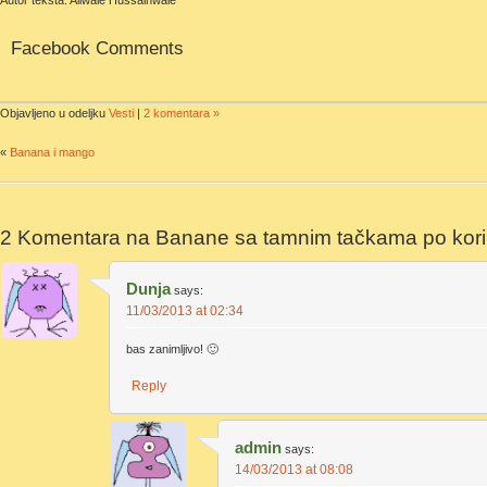
Autor teksta: Aliwale Hussainwale
Facebook Comments
Objavljeno u odeljku
Vesti
|
2 komentara »
«
Banana i mango
2 Komentara na
Banane sa tamnim tačkama po kori
Dunja
says:
11/03/2013 at 02:34
bas zanimljivo! 🙂
Reply
admin
says:
14/03/2013 at 08:08