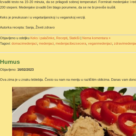
Izvaditi testo na 15-20 minuta, da se prilagodi sobnoj temperaturi. Formirati medenjake i re
200 stepeni. Medenjake izvaditi čim blago porumene, da se ne bi previše isušili.
Keks je preukusan i u vegetarijanskoj i u veganskoj verziji.
Autorka recepta: Sanja, Živeti zdravo
Objavljeno u odeljku
Keks i palačinke
,
Recepti
,
Slatkiši
|
Nema komentara »
Tagovi:
domacimedenjaci
,
medenjaci
,
medenjacibezsecera
,
veganmedenjaci
,
zdravimedenja
Humus
Objavljeno:
16/02/2023
Ova zima je u znaku leblebija. Često su nam na meniju u različitim oblicima. Danas vam don