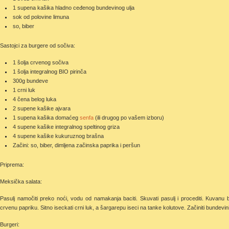
1 supena kašika hladno ceđenog bundevinog ulja
sok od polovine limuna
so, biber
Sastojci za burgere od sočiva:
1 šolja crvenog sočiva
1 šolja integralnog BIO pirinča
300g bundeve
1 crni luk
4 čena belog luka
2 supene kašike ajvara
1 supena kašika domaćeg
senfa
(ili drugog po vašem izboru)
4 supene kašike integralnog speltinog griza
4 supene kašike kukuruznog brašna
Začini: so, biber, dimljena začinska paprika i peršun
Priprema:
Meksička salata:
Pasulj namočiti preko noći, vodu od namakanja baciti. Skuvati pasulj i procediti. Kuvanu 
crvenu papriku. Sitno iseckati crni luk, a šargarepu iseci na tanke kolutove. Začiniti bundevi
Burgeri: