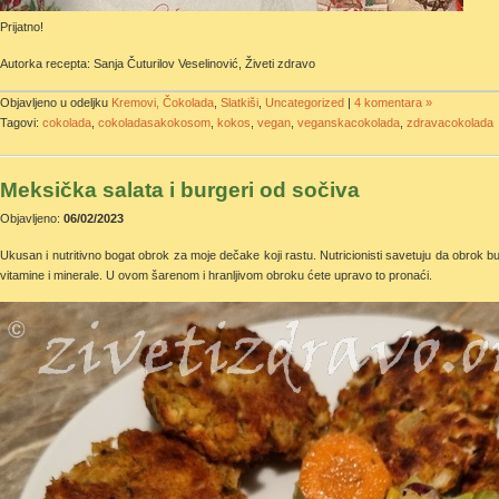
Prijatno!
Autorka recepta: Sanja Čuturilov Veselinović, Živeti zdravo
Objavljeno u odeljku
Kremovi, Čokolada
,
Slatkiši
,
Uncategorized
|
4 komentara »
Tagovi:
cokolada
,
cokoladasakokosom
,
kokos
,
vegan
,
veganskacokolada
,
zdravacokolada
Meksička salata i burgeri od sočiva
Objavljeno:
06/02/2023
Ukusan i nutritivno bogat obrok za moje dečake koji rastu. Nutricionisti savetuju da obrok bu
vitamine i minerale. U ovom šarenom i hranljivom obroku ćete upravo to pronaći.