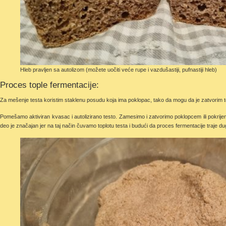
Hleb pravljen sa autolizom (možete uočiti veće rupe i vazdušastiji, pufnastiji hleb)
Proces tople fermentacije:
Za mešenje testa koristim staklenu posudu koja ima poklopac, tako da mogu da je zatvorim 
Pomešamo aktiviran kvasac i autolizirano testo. Zamesimo i zatvorimo poklopcem ili pokri
deo je značajan jer na taj način čuvamo toplotu testa i budući da proces fermentacije traje 