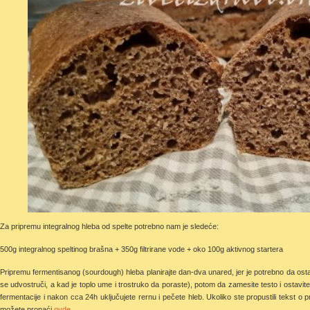
Za pripremu integralnog hleba od spelte potrebno nam je sledeće:
500g integralnog speltinog brašna + 350g filtrirane vode + oko 100g aktivnog startera
Pripremu fermentisanog (sourdough) hleba planirajte dan-dva unared, jer je potrebno da os
se udvostruči, a kad je toplo ume i trostruko da poraste), potom da zamesite testo i ostavit
fermentacije i nakon cca 24h uključujete rernu i pečete hleb. Ukoliko ste propustili tekst o
možete pronaći
ovde.