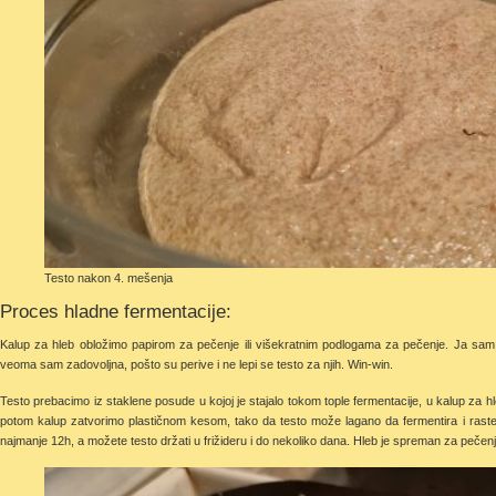
Testo nakon 4. mešenja
Proces hladne fermentacije:
Kalup za hleb obložimo papirom za pečenje ili višekratnim podlogama za pečenje. Ja sam
veoma sam zadovoljna, pošto su perive i ne lepi se testo za njih. Win-win.
Testo prebacimo iz staklene posude u kojoj je stajalo tokom tople fermentacije, u kalup za h
potom kalup zatvorimo plastičnom kesom, tako da testo može lagano da fermentira i raste,
najmanje 12h, a možete testo držati u frižideru i do nekoliko dana. Hleb je spreman za pečenj