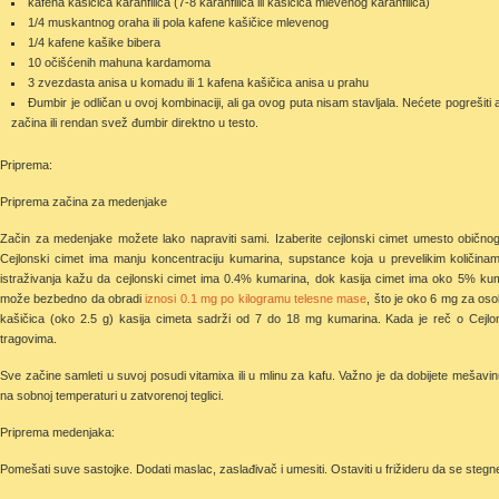
kafena kašičica karanfilića (7-8 karanfilića ili kašičica mlevenog karanfilića)
1/4 muskantnog oraha ili pola kafene kašičice mlevenog
1/4 kafene kašike bibera
10 očišćenih mahuna kardamoma
3 zvezdasta anisa u komadu ili 1 kafena kašičica anisa u prahu
Đumbir je odličan u ovoj kombinaciji, ali ga ovog puta nisam stavljala. Nećete pogreši
začina ili rendan svež đumbir direktno u testo.
Priprema:
Priprema začina za medenjake
Začin za medenjake možete lako napraviti sami. Izaberite cejlonski cimet umesto običnog
Cejlonski cimet ima manju koncentraciju kumarina, supstance koja u prevelikim količinam
istraživanja kažu da cejlonski cimet ima 0.4% kumarina, dok kasija cimet ima oko 5% k
može bezbedno da obradi
iznosi 0.1 mg po kilogramu
telesne
mase
, što je oko 6 mg za o
kašičica (oko 2.5 g) kasija cimeta sadrži od 7 do 18 mg kumarina. Kada je reč o Cej
tragovima.
Sve začine samleti u suvoj posudi vitamixa ili u mlinu za kafu. Važno je da dobijete mešav
na sobnoj temperaturi u zatvorenoj teglici.
Priprema medenjaka:
Pomešati suve sastojke. Dodati maslac, zaslađivač i umesiti. Ostaviti u frižideru da se stegne