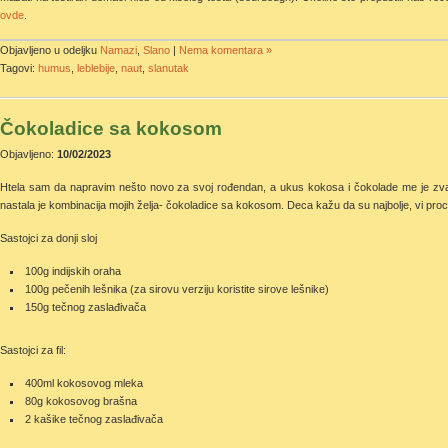
ovde
.
Objavljeno u odeljku
Namazi
,
Slano
|
Nema komentara »
Tagovi:
humus
,
leblebije
,
naut
,
slanutak
Čokoladice sa kokosom
Objavljeno:
10/02/2023
Htela sam da napravim nešto novo za svoj rođendan, a ukus kokosa i čokolade me je zvao
nastala je kombinacija mojih želja- čokoladice sa kokosom. Deca kažu da su najbolje, vi proc
Sastojci za donji sloj
100g indijskih oraha
100g pečenih lešnika (za sirovu verziju koristite sirove lešnike)
150g tečnog zaslađivača
Sastojci za fil:
400ml kokosovog mleka
80g kokosovog brašna
2 kašike tečnog zaslađivača