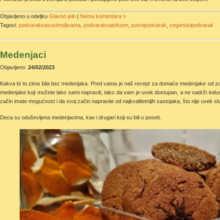
Objavljeno u odeljku
Glavno jelo
|
Nema komentara »
Tagovi:
podvaraksasuvimsljivama
,
podvaraksatofuom
,
posnipodvarak
,
veganskipodvarak
Medenjaci
Objavljeno:
24/02/2023
Kakva bi to zima bila bez medenjaka. Pred vama je naš recept za domaće medenjake od zd
medenjake koji možete lako sami napraviti, tako da vam je uvek dostupan, a ne sadrži indus
začin imate mogućnost i da svoj začin napravite od najkvalitetnijih sastojaka, što nije uvek 
Deca su oduševljena medenjacima, kao i drugari koji su bili u poseti.