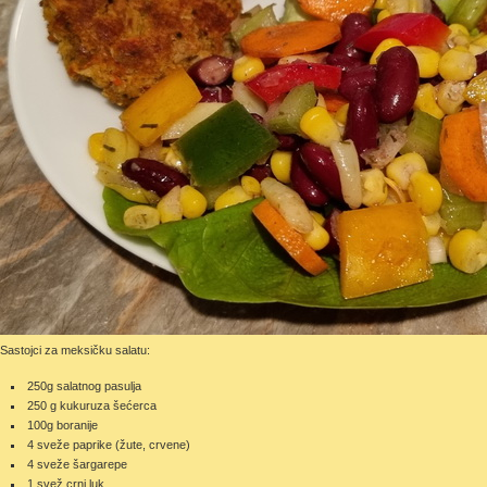
Sastojci za meksičku salatu:
250g salatnog pasulja
250 g kukuruza šećerca
100g boranije
4 sveže paprike (žute, crvene)
4 sveže šargarepe
1 svež crni luk