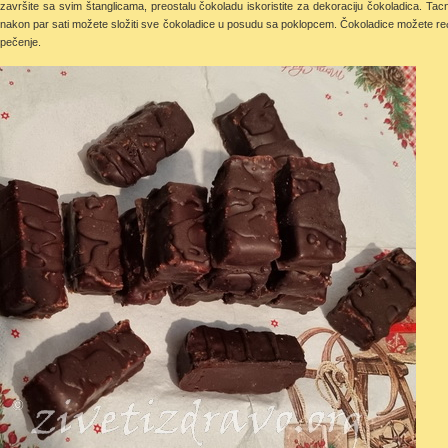
završite sa svim štanglicama, preostalu čokoladu iskoristite za dekoraciju čokoladica. Tac
nakon par sati možete složiti sve čokoladice u posudu sa poklopcem. Čokoladice možete ređa
pečenje.