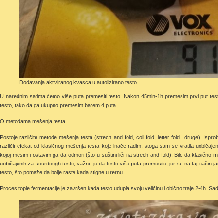
Dodavanja aktiviranog kvasca u autolizirano testo
U narednim satima ćemo više puta premesiti testo. Nakon 45min-1h premesim prvi put te
testo, tako da ga ukupno premesim barem 4 puta.
O metodama mešenja testa
Postoje različite metode mešenja testa (strech and fold, coil fold, letter fold i druge). Ispr
različit efekat od klasičnog mešenja testa koje inače radim, stoga sam se vratila uobiča
kojoj mesim i ostavim ga da odmori (što u suštini liči na strech and fold). Bilo da klasično mes
uobičajenih za sourdough testo, važno je da testo više puta premesite, jer se na taj način j
testo, što pomaže da bolje raste kada stigne u rernu.
Proces tople fermentacije je završen kada testo udupla svoju veličinu i obično traje 2-4h. Sa