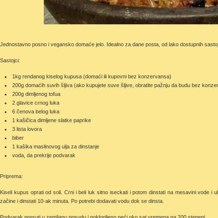
Jednostavno posno i vegansko domaće jelo. Idealno za dane posta, od lako dostupnih sasto
Sastojci:
1kg rendanog kiselog kupusa (domaći ili kupovni bez konzervansa)
200g domaćih suvih šljiva (ako kupujete suve šljive, obratite pažnju da budu bez konz
200g dimljenog tofua
2 glavice crnog luka
6 čenova belog luka
1 kašičica dimljene slatke paprike
3 lista lovora
biber
1 kašika maslinovog ulja za dinstanje
voda, da prekrije podvarak
Priprema:
Kiseli kupus oprati od soli. Crni i beli luk sitno iseckati i potom dinstati na mesavini vode i 
začine i dinstati 10-ak minuta. Po potrebi dodavati vodu dok se dinsta.
Podvarak presuti u zemljanu posudu i poklopljeno peći oko sat vremena na 200 stepeni.