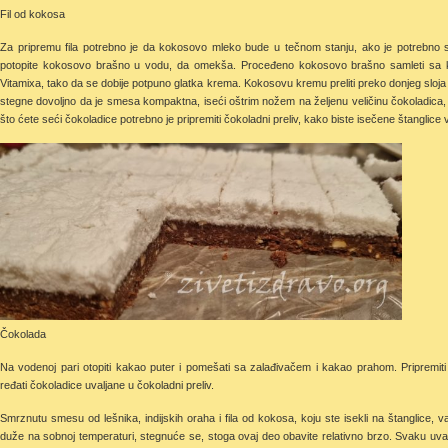
Fil od kokosa
Za pripremu fila potrebno je da kokosovo mleko bude u tečnom stanju, ako je potrebno sta
potopite kokosovo brašno u vodu, da omekša. Proceđeno kokosovo brašno samleti sa 
Vitamixa, tako da se dobije potpuno glatka krema. Kokosovu kremu preliti preko donjeg sloja
stegne dovoljno da je smesa kompaktna, iseći oštrim nožem na željenu veličinu čokoladic
što ćete seći čokoladice potrebno je pripremiti čokoladni preliv, kako biste isečene štanglice va
Čokolada
Na vodenoj pari otopiti kakao puter i pomešati sa zalađivačem i kakao prahom. Pripremi
ređati čokoladice uvaljane u čokoladni preliv.
Smrznutu smesu od lešnika, indijskih oraha i fila od kokosa, koju ste isekli na štanglice, va
duže na sobnoj temperaturi, stegnuće se, stoga ovaj deo obavite relativno brzo. Svaku uv