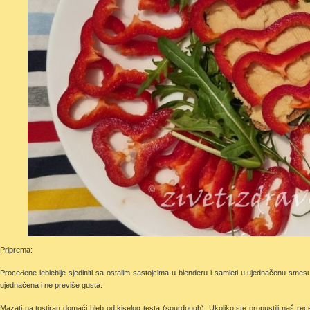
Priprema:
Proceđene leblebije sjediniti sa ostalim sastojcima u blenderu i samleti u ujednačenu smes
ujednačena i ne previše gusta.
Mazati na tostiran domaći hleb od kiselog testa (sourdough). Ukoliko ste propustili naš re