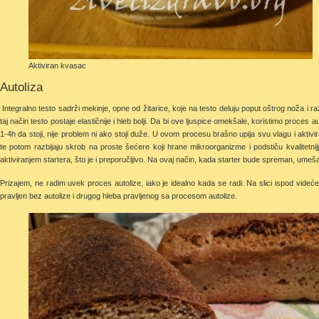
Aktiviran kvasac
Autoliza
Integralno testo sadrži mekinje, opne od žitarice, koje na testo deluju poput oštrog noža i razb
taj način testo postaje elastičnije i hleb bolji. Da bi ove ljuspice omekšale, koristimo proces 
1-4h da stoji, nije problem ni ako stoji duže. U ovom procesu brašno upija svu vlagu i aktivir
te potom razbijaju skrob na proste šećere koji hrane mikroorganizme i podstiču kvalitetnij
aktiviranjem startera, što je i preporučljivo. Na ovaj način, kada starter bude spreman, umeša
Prizajem, ne radim uvek proces autolize, iako je idealno kada se radi. Na slici ispod videće
pravljen bez autolize i drugog hleba pravljenog sa procesom autolize.