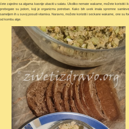
ćete zajedno sa algama kasnije ubaciti u salatu. Ukoliko nemate wakame, možete koristiti i kom
prebogate su jodom, koji je organizmu potreban. Kako bih uvek imala spremne samlev
sameljem ih u suvoj posudi vitamixa. Naravno, možete koristiti i seckane wakame, one su form
od kombu alge.