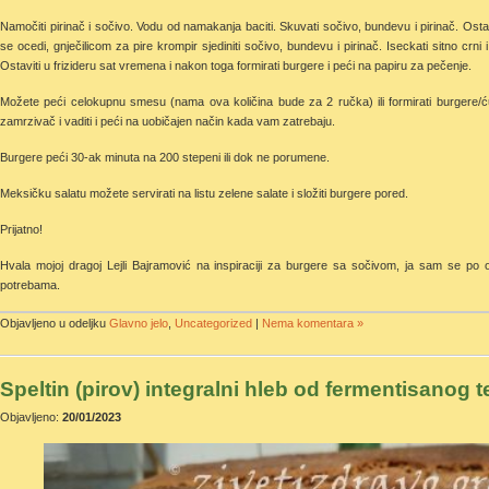
Namočiti pirinač i sočivo. Vodu od namakanja baciti. Skuvati sočivo, bundevu i pirinač. Osta
se ocedi, gnječilicom za pire krompir sjediniti sočivo, bundevu i pirinač. Iseckati sitno crni i
Ostaviti u frizideru sat vremena i nakon toga formirati burgere i peći na papiru za pečenje.
Možete peći celokupnu smesu (nama ova količina bude za 2 ručka) ili formirati burgere/ćuft
zamrzivač i vaditi i peći na uobičajen način kada vam zatrebaju.
Burgere peći 30-ak minuta na 200 stepeni ili dok ne porumene.
Meksičku salatu možete servirati na listu zelene salate i složiti burgere pored.
Prijatno!
Hvala mojoj dragoj Lejli Bajramović na inspiraciji za burgere sa sočivom, ja sam se po o
potrebama.
Objavljeno u odeljku
Glavno jelo
,
Uncategorized
|
Nema komentara »
Speltin (pirov) integralni hleb od fermentisanog 
Objavljeno:
20/01/2023