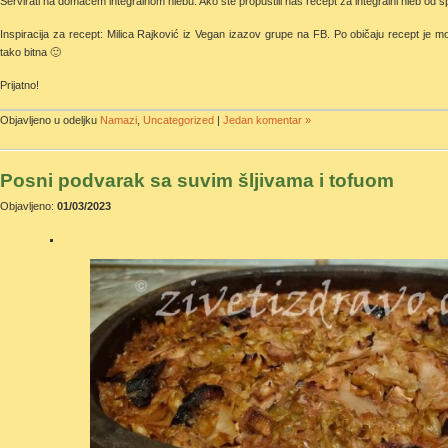
Servirati na domaćem integralnom hlebu. Ako ste propustili naš recept za integralni hleb od 
Inspiracija za recept: Milica Rajković iz Vegan izazov grupe na FB. Po običaju recept je mo
tako bitna 🙂
Prijatno!
Objavljeno u odeljku
Namazi
,
Uncategorized
|
Jedan komentar »
Posni podvarak sa suvim šljivama i tofuom
Objavljeno:
01/03/2023