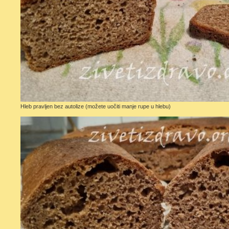
Hleb pravljen bez autolize (možete uočiti manje rupe u hlebu)