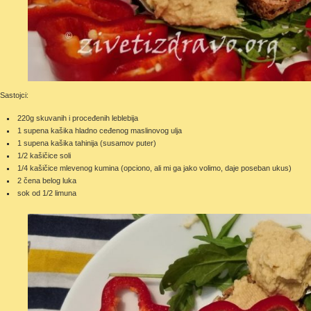
Sastojci:
220g skuvanih i proceđenih leblebija
1 supena kašika hladno ceđenog maslinovog ulja
1 supena kašika tahinija (susamov puter)
1/2 kašičice soli
1/4 kašičice mlevenog kumina (opciono, ali mi ga jako volimo, daje poseban ukus)
2 čena belog luka
sok od 1/2 limuna