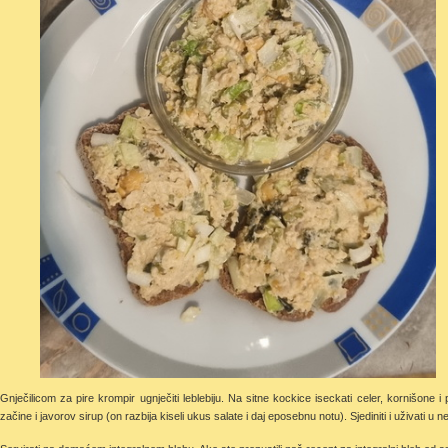
Gnječilicom za pire krompir ugnječiti leblebiju. Na sitne kockice iseckati celer, kornišone
začine i javorov sirup (on razbija kiseli ukus salate i daj eposebnu notu). Sjediniti i uživati u 