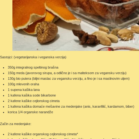
Sastojci: (vegetarijanska i veganska verzija)
350g integralnog speltinog brašna
150g meda (javorovog sirupa, a odlično je i sa malteksom za vegansku verziju)
130g bio putera (biljni maslac za vegansku verziju, a fino je i sa maslinovim uljem)
100g mlevenih oraha
1 supena kašika lana
1 kafena kašika sode bikarbone
2 kafene kašike cejlonskog cimeta
1 kafena kašika domaće mešavine za medenjake (anis, karanfilić, kardamom, biber)
korica 1/4 organske narandže
Začin za medenjake:
2 kafene kašike organskog cejlonskog cimeta*