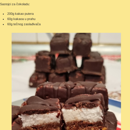
Sastojci za čokoladu:
200g kakao putera
60g kakaoa u prahu
60g tečnog zaslađivača