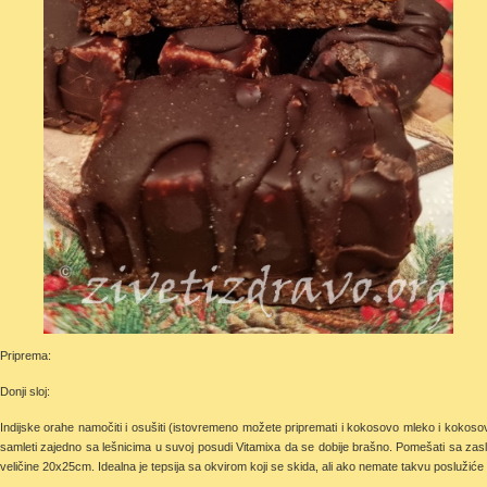
Priprema:
Donji sloj:
Indijske orahe namočiti i osušiti (istovremeno možete pripremati i kokosovo mleko i kokoso
samleti zajedno sa lešnicima u suvoj posudi Vitamixa da se dobije brašno. Pomešati sa zasla
veličine 20x25cm. Idealna je tepsija sa okvirom koji se skida, ali ako nemate takvu poslužiće 