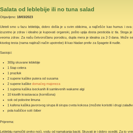
Salata od leblebije ili no tuna salad
Objavljeno:
18/03/2023
Uleteli smo u fazu leblebija, dobro došla je u svim oblicima, a najčešće kao humus i ova
izuzetno je zdrav i idealno je kupovati organski, pošto upija dosta pesticida iz tla. Stoga je
veoma zdrav. Za našu četvoročlanu porodicu, dupla mera je idealna za 2-3 dana. Može se
kiselog testa (nama najdraži način upotrebe) ili kao hladan preliv za špagete ili nudle.
Sastojci:
300g skuvane leblebije
1 štap celera
1 praziluk
2 supene kašike putera od susama
2 supene kašike
domaćeg majoneza
1 supena kašika iseckanih ili samlevenih wakame algi
10 kiselih krastavaca (kornišona)
sok od polovine limuna
1 kafena kašika javorovog sirupa ili sirupa cveta kokosa (možete koristiti i drugi zalađ
pola kašičice soli i biber
Priprema:
Leblebiju namočiti preko noći, vodu od namakanja baciti. Skuvati je i dobro ocediti. Za to v