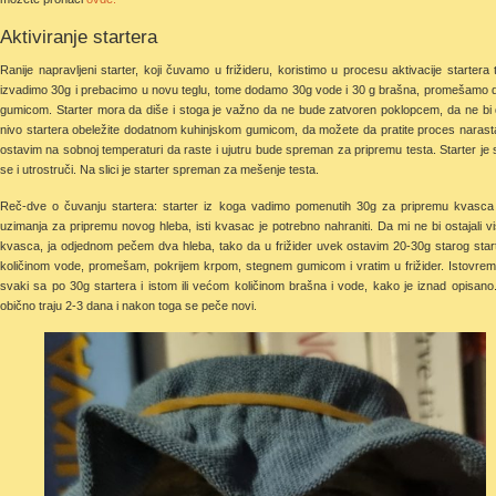
Aktiviranje startera
Ranije napravljeni starter, koji čuvamo u frižideru, koristimo u procesu aktivacije startera
izvadimo 30g i prebacimo u novu teglu, tome dodamo 30g vode i 30 g brašna, promešamo 
gumicom. Starter mora da diše i stoga je važno da ne bude zatvoren poklopcem, da ne bi d
nivo startera obeležite dodatnom kuhinjskom gumicom, da možete da pratite proces narasta
ostavim na sobnoj temperaturi da raste i ujutru bude spreman za pripremu testa. Starter je
se i utrostruči. Na slici je starter spreman za mešenje testa.
Reč-dve o čuvanju startera: starter iz koga vadimo pomenutih 30g za pripremu kvasca
uzimanja za pripremu novog hleba, isti kvasac je potrebno nahraniti. Da mi ne bi ostajali v
kvasca, ja odjednom pečem dva hleba, tako da u frižider uvek ostavim 20-30g starog star
količinom vode, promešam, pokrijem krpom, stegnem gumicom i vratim u frižider. Istovrem
svaki sa po 30g startera i istom ili većom količinom brašna i vode, kako je iznad opisan
obično traju 2-3 dana i nakon toga se peče novi.